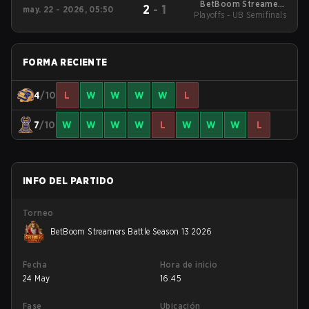
BetBoom Streamers
2
-
1
may. 22 - 2026, 05:50
Battle Season 13 2026
Playoffs - UB Semifinals
FORMA RECIENTE
4
/10
L
W
W
W
W
L
7
/10
W
W
W
W
L
W
W
W
L
INFO DEL PARTIDO
Torneo
BetBoom Streamers Battle Season 13 2026
Fecha
Hora de inicio
24 May
16:45
Fase
Ubicación