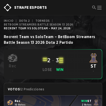
STRAFE ESPORTS
INICIO
|
DOTA 2
|
TORNEOS
|
BETBOOM STREAMERS BATTLE SEASON 13 2026
|
RECRENT TEAM VS SOLOTEAM - MAY 24, 2026
Recrent Team
vs
SoloTeam
–
BetBoom Streamers
Battle Season 13 2026
Dota 2
Partido
2
-
3
ST
Rec
LOSE
WIN
-
-
VOTOS
12 Predicciones
Rec
WIN
ST
10 Votos
2 Votos