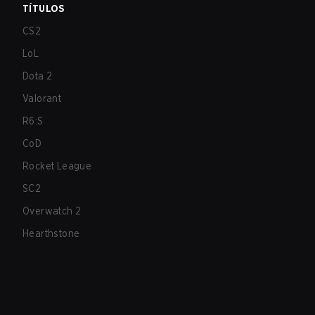
TÍTULOS
CS2
LoL
Dota 2
Valorant
R6:S
CoD
Rocket League
SC2
Overwatch 2
Hearthstone