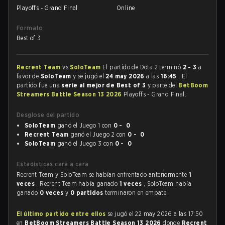
Playoffs - Grand Final
Online
Formato
Best of 3
Recrent Team
vs
SoloTeam
El partido de Dota 2 terminó
2 - 3
a
favor de
SoloTeam
y se jugó el
24 may 2026
a las
16:45
. El
partido fue una
serie al mejor de Best of 3
y parte del
BetBoom
Streamers Battle Season 13 2026
Playoffs - Grand Final.
Desglose del partido
SoloTeam
ganó el Juego 1 con
0 - 0
Recrent Team
ganó el Juego 2 con
0 - 0
SoloTeam
ganó el Juego 3 con
0 - 0
Estadísticas cara a cara
Recrent Team y SoloTeam se habían enfrentado anteriormente
1
veces
. Recrent Team había ganado
1 veces
, SoloTeam había
ganado
0 veces
y
0 partidos
terminaron en empate.
El último partido entre ellos
se jugó el 22 may 2026 a las 17:50
en
BetBoom Streamers Battle Season 13 2026
donde
Recrent