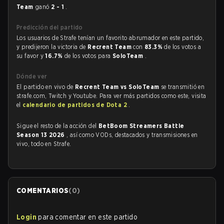
Team
ganó
2 - 1
.
Predicción del partido
Los usuarios de Strafe tenían un favorito abrumador en este partido,
y predijeron la victoria de
Recrent Team
con
83.3%
de los votos a
su favor y
16.7%
de los votos para
SoloTeam
.
Dónde ver
El partido en vivo de
Recrent Team vs SoloTeam
se transmitió en
strafe.com, Twitch y Youtube. Para ver más partidos como este, visita
el
calendario de partidos de Dota 2
.
Sigue el resto de la acción del
BetBoom Streamers Battle
Season 13 2026
, así como VODs, destacados y transmisiones en
vivo, todo en Strafe.
COMENTARIOS
(
0
)
Login
para comentar en este partido