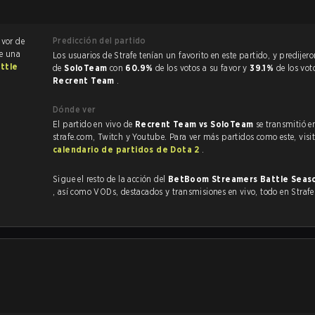
Predicción del partido
avor de
ue una
Los usuarios de Strafe tenían un favorito en este partido, y predijeron la victoria
ttle
de
SoloTeam
con
60.9%
de los votos a su favor y
39.1%
de los vot
Recrent Team
.
Dónde ver
El partido en vivo de
Recrent Team vs SoloTeam
se transmitió e
strafe.com, Twitch y Youtube. Para ver más partidos como este, visit
calendario de partidos de Dota 2
.
Sigue el resto de la acción del
BetBoom Streamers Battle Seaso
.
, así como VODs, destacados y transmisiones en vivo, todo en Strafe