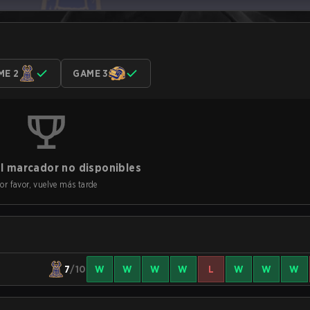
ME 2
GAME 3
l marcador no disponibles
or favor, vuelve más tarde
7
/10
W
W
W
W
L
W
W
W