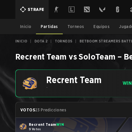
STRAFE
Inicio
Partidas
Torneos
Equipos
Jugad
INICIO
|
DOTA 2
|
TORNEOS
|
BETBOOM STREAMERS BATTL
Recrent Team
vs
SoloTeam
–
Be
Recrent Team
WIN
-
VOTOS
23 Predicciones
Recrent Team
WIN
9 Votos