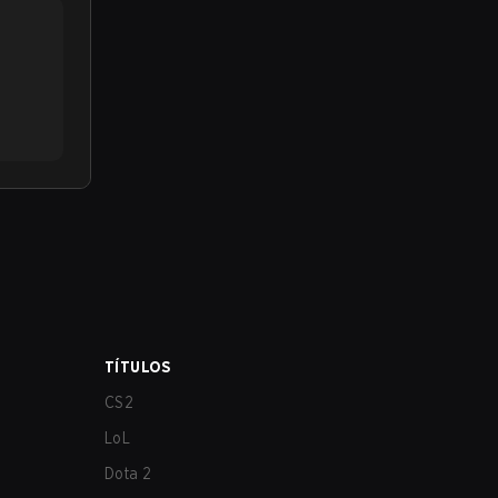
TÍTULOS
CS2
LoL
Dota 2