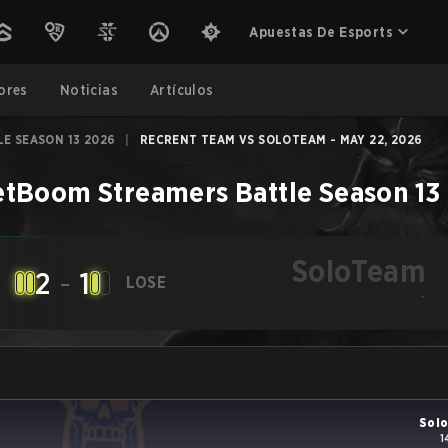
Apuestas De Esports
ores
Noticias
Artículos
E SEASON 13 2026
|
RECRENT TEAM VS SOLOTEAM - MAY 22, 2026
tBoom Streamers Battle Season 13
SoloTeam
2
-
1
LOSE
-
Sol
1