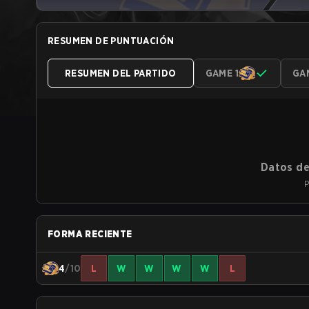
RESUMEN DE PUNTUACIÓN
RESUMEN DEL PARTIDO
GAME 1
GA
Datos de
P
FORMA RECIENTE
4
/10
L
W
W
W
W
L