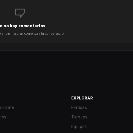
n no hay comentarios
 sé el primero en comenzar la conversación!
A
EXPLORAR
 Strafe
Partidas
nos
Torneos
Equipos