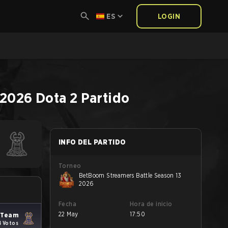
ES
LOGIN
 2026
Dota 2
Partido
INFO DEL PARTIDO
Torneo
BetBoom Streamers Battle Season 13
2026
Fecha
Hora de inicio
22 May
17:50
oTeam
4 Votos