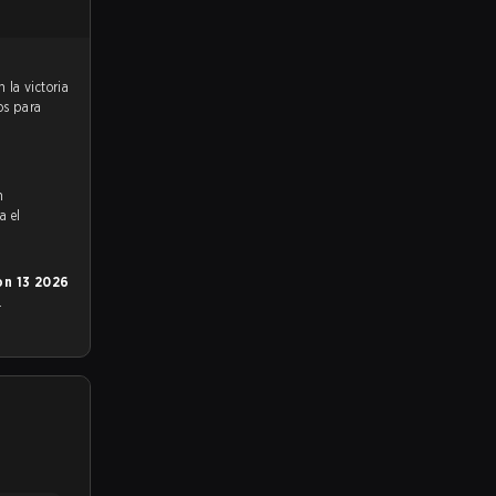
os para
n
a el
n 13 2026
.