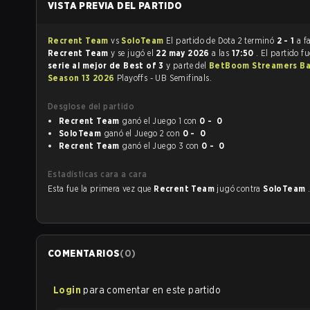
VISTA PREVIA DEL PARTIDO
Recrent Team
vs
SoloTeam
El partido de Dota 2 terminó
2 - 1
a f
Recrent Team
y se jugó el
22 may 2026
a las
17:50
. El partido f
serie al mejor de Best of 3
y parte del
BetBoom Streamers Ba
Season 13 2026
Playoffs - UB Semifinals.
Desglose del partido
Recrent Team
ganó el Juego 1 con
0 - 0
SoloTeam
ganó el Juego 2 con
0 - 0
Recrent Team
ganó el Juego 3 con
0 - 0
Estadísticas cara a cara
Esta fue la primera vez que
Recrent Team
jugó contra
SoloTeam
COMENTARIOS
(
0
)
Login
para comentar en este partido