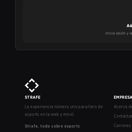
Aú
¡Inicia sesión y
STRAFE
EMPRES
La experiencia número uno para fans de
Acerca de
esports en la web y móvil.
Contácta
Carreras
Strafe, todo sobre esports