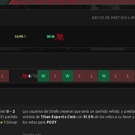
DATOS DE PARTIDO LI
WIN
GAME
1
L
4
/10
W
L
W
L
L
W
L
L
 Six Siege terminó
0 - 2
Los usuarios de Strafe creyeron que sería un partido reñido, y predijeron la
. El partido
victoria de
Titan Esports Club
con
51.5%
de los votos a su favor 
e 1
Group
los votos para
POZY
.
Dónde ver