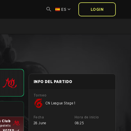
ES
LOGIN
INFO DEL PARTIDO
Torneo
CN League Stage 1
Fecha
Hora de inicio
s Club
28 June
08:25
 points
VOTED