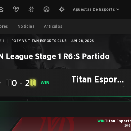
Apuestas De Esports
ores
Noticias
Artículos
E 1
|
POZY VS TITAN ESPORTS CLUB - JUN 28, 2026
N League Stage 1
R6:S
Partido
Titan Esports
0
-
2
E
WIN
Club
-
WIN
Titan Esport
206