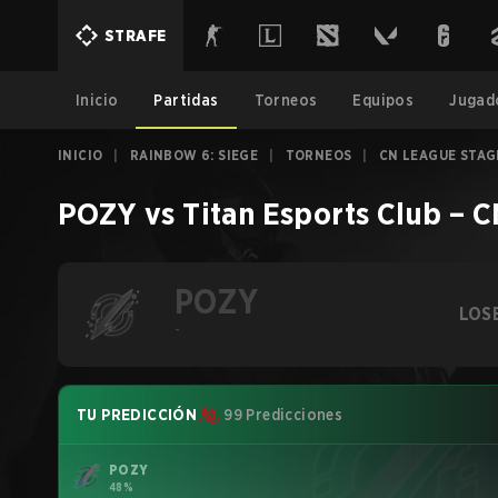
STRAFE
Inicio
Partidas
Torneos
Equipos
Jugad
INICIO
|
RAINBOW 6: SIEGE
|
TORNEOS
|
CN LEAGUE STAG
POZY
vs
Titan Esports Club
–
C
POZY
LOS
-
TU PREDICCIÓN
99 Predicciones
POZY
48%