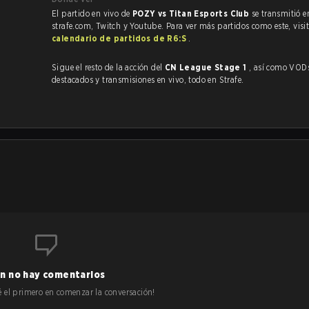
El partido en vivo de
POZY vs Titan Esports Club
se transmitió e
strafe.com, Twitch y Youtube. Para ver más partidos como este, visit
calendario de partidos de R6:S
.
Sigue el resto de la acción del
CN League Stage 1
, así como VODs,
destacados y transmisiones en vivo, todo en Strafe.
.
n no hay comentarios
 sé el primero en comenzar la conversación!