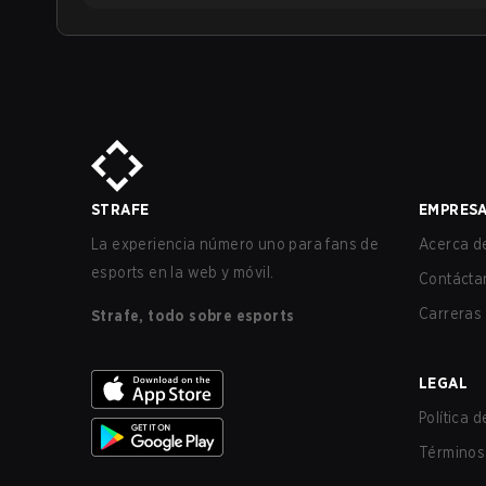
STRAFE
EMPRES
La experiencia número uno para fans de
Acerca de
esports en la web y móvil.
Contácta
Carreras
Strafe, todo sobre esports
LEGAL
Política 
Términos 