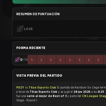
RESUMEN DE PUNTUACIÓN
LOSE
FORMA RECIENTE
0
/10
L
L
L
L
L
L
L
L
VISTA PREVIA DEL PARTIDO
POZY
vs
Titan Esports Club
El partido de Rainbow
a favor de
Titan Esports Club
y se jugó el
28 jun 2026
a las
8:25
fue una
serie al mejor de Best of 3
y parte del
CN League Stag
Stage - Round 1.