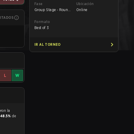
Fase
Ubicación
Group Stage - Round
Online
1
MITADOS
Formato
Best of 3
IR AL TORNEO
L
W
y
48.5%
de