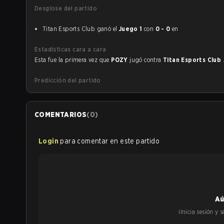
Desglose del partido
Titan Esports Club ganó el
Juego 1
con
0 - 0
en
Estadísticas cara a cara
Esta fue la primera vez que
POZY
jugó contra
Titan Esports Club
Predicción del partido
COMENTARIOS
(
0
)
Login
para comentar en este partido
Aú
¡Inicia sesión y