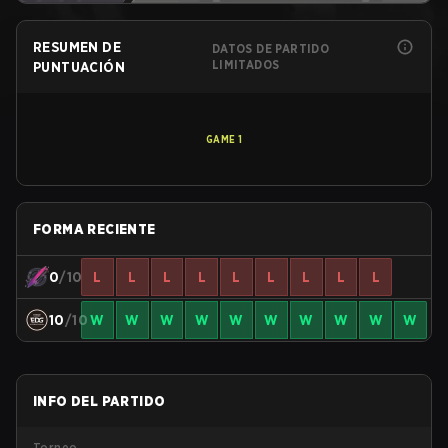
RESUMEN DE
DATOS DE PARTIDO
LIMITADOS
PUNTUACIÓN
GAME
1
FORMA RECIENTE
0
/10
L
L
L
L
L
L
L
L
L
10
/10
W
W
W
W
W
W
W
W
W
W
INFO DEL PARTIDO
Torneo