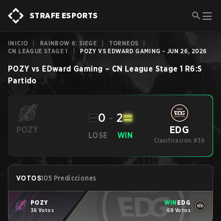
STRAFE ESPORTS
INICIO
|
RAINBOW 6: SIEGE
|
TORNEOS
|
CN LEAGUE STAGE 1
|
POZY VS EDWARD GAMING - JUN 26, 2026
POZY
vs
EDward Gaming
–
CN League Stage 1
R6:S
Partido
0
-
2
EDG
POZY
LOSE
WIN
-
Clasificación #36
VOTOS
105 Predicciones
POZY
WIN
EDG
36 Votos
69 Votos