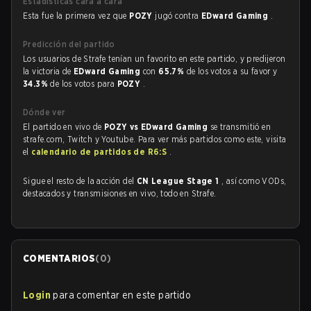
Estadísticas cara a cara
Esta fue la primera vez que
POZY
jugó contra
EDward Gaming
.
Predicción del partido
Los usuarios de Strafe tenían un favorito en este partido, y predijeron
la victoria de
EDward Gaming
con
65.7%
de los votos a su favor y
34.3%
de los votos para
POZY
.
Dónde ver
El partido en vivo de
POZY vs EDward Gaming
se transmitió en
strafe.com, Twitch y Youtube. Para ver más partidos como este, visita
el
calendario de partidos de R6:S
.
Sigue el resto de la acción del
CN League Stage 1
, así como VODs,
destacados y transmisiones en vivo, todo en Strafe.
COMENTARIOS
(
0
)
Login
para comentar en este partido