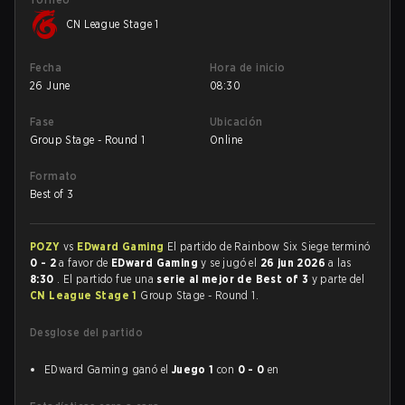
CN League Stage 1
Fecha
Hora de inicio
26 June
08:30
Fase
Ubicación
Group Stage - Round 1
Online
Formato
Best of 3
POZY
vs
EDward Gaming
El partido de Rainbow Six Siege terminó
0 - 2
a favor de
EDward Gaming
y se jugó el
26 jun 2026
a las
8:30
. El partido fue una
serie al mejor de Best of 3
y parte del
CN League Stage 1
Group Stage - Round 1.
Desglose del partido
EDward Gaming ganó el
Juego 1
con
0 - 0
en