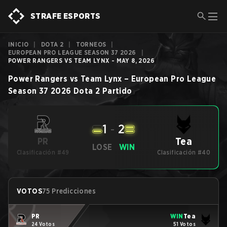
STRAFE ESPORTS
INICIO
|
DOTA 2
|
TORNEOS
|
EUROPEAN PRO LEAGUE SEASON 37 2026
|
POWER RANGERS VS TEAM LYNX - MAY 8, 2026
Power Rangers
vs
Team Lynx
–
European Pro League
Season 37 2026
Dota 2
Partido
1
-
2
Tea
PR
LOSE
WIN
Clasificación #49
Clasificación #40
VOTOS
75 Predicciones
PR
WIN
Tea
24 Votos
51 Votos