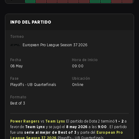
INFO DEL PARTIDO
Torneo
European Pro League Season 37 2026
Fecha
Hora de inicio
08 May
09:00
Fase
Ubicación
Playoffs - UB Quarterfinals
Online
Formato
Best of 3
Power Rangers
vs
Team Lynx
El partido de Dota 2 terminó
1 - 2
a
favor de
Team Lynx
y se jugó el
8 may 2026
a las
9:00
. El partido
fue una
serie al mejor de Best of 3
y parte del
European Pro
League Season 37 2026
Playoffs - UB Quarterfinals.