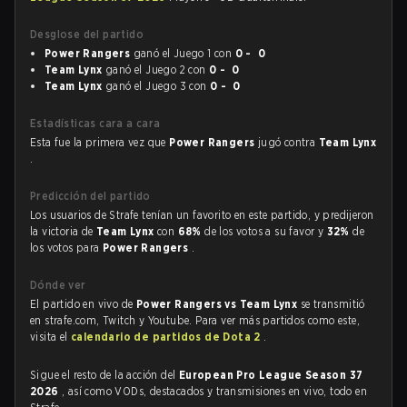
Desglose del partido
Power Rangers
ganó el Juego 1 con
0 - 0
Team Lynx
ganó el Juego 2 con
0 - 0
Team Lynx
ganó el Juego 3 con
0 - 0
Estadísticas cara a cara
Esta fue la primera vez que
Power Rangers
jugó contra
Team Lynx
.
Predicción del partido
Los usuarios de Strafe tenían un favorito en este partido, y predijeron
la victoria de
Team Lynx
con
68%
de los votos a su favor y
32%
de
los votos para
Power Rangers
.
Dónde ver
El partido en vivo de
Power Rangers vs Team Lynx
se transmitió
en strafe.com, Twitch y Youtube. Para ver más partidos como este,
visita el
calendario de partidos de Dota 2
.
Sigue el resto de la acción del
European Pro League Season 37
2026
, así como VODs, destacados y transmisiones en vivo, todo en