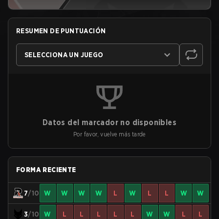
RESUMEN DE PUNTUACIÓN
SELECCIONA UN JUEGO
Datos del marcador no disponibles
Por favor, vuelve más tarde
FORMA RECIENTE
7
/10
W
W
W
W
L
W
L
L
W
W
3
/10
W
L
L
L
L
L
W
W
L
L