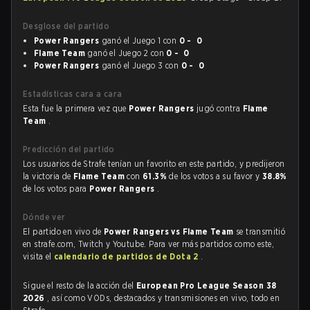
Desglose del partido
Power Rangers
ganó el Juego 1 con
0 - 0
Flame Team
ganó el Juego 2 con
0 - 0
Power Rangers
ganó el Juego 3 con
0 - 0
Estadísticas cara a cara
Esta fue la primera vez que
Power Rangers
jugó contra
Flame
Team
.
Predicción del partido
Los usuarios de Strafe tenían un favorito en este partido, y predijeron
la victoria de
Flame Team
con
61.3%
de los votos a su favor y
38.8%
de los votos para
Power Rangers
.
Dónde ver
El partido en vivo de
Power Rangers vs Flame Team
se transmitió
en strafe.com, Twitch y Youtube. Para ver más partidos como este,
visita el
calendario de partidos de Dota 2
.
Sigue el resto de la acción del
European Pro League Season 38
2026
, así como VODs, destacados y transmisiones en vivo, todo en