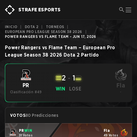
STRAFE ESPORTS
INICIO
|
DOTA 2
|
TORNEOS
|
EUROPEAN PRO LEAGUE SEASON 38 2026
|
POWER RANGERS VS FLAME TEAM - JUN 17, 2026
Power Rangers
vs
Flame Team
–
European Pro
League Season 38 2026
Dota 2
Partido
2
-
1
Fla
PR
WIN
LOSE
Clasificación #49
-
VOTOS
80 Predicciones
PR
WIN
Fla
31 Votos
49 Votos