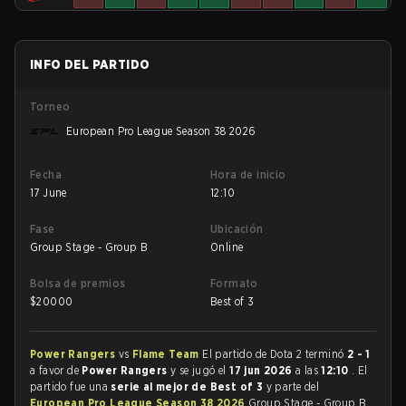
INFO DEL PARTIDO
Torneo
European Pro League Season 38 2026
Fecha
Hora de inicio
17 June
12:10
Fase
Ubicación
Group Stage - Group B
Online
Bolsa de premios
Formato
$
20000
Best of 3
Power Rangers
vs
Flame Team
El partido de Dota 2 terminó
2 - 1
a favor de
Power Rangers
y se jugó el
17 jun 2026
a las
12:10
. El
partido fue una
serie al mejor de Best of 3
y parte del
European Pro League Season 38 2026
Group Stage - Group B.