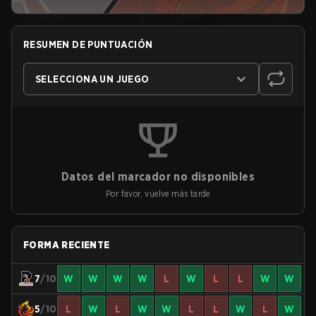
RESUMEN DE PUNTUACIÓN
SELECCIONA UN JUEGO
Datos del marcador no disponibles
Por favor, vuelve más tarde
FORMA RECIENTE
7
/10
W
W
W
W
L
W
L
L
W
W
5
/10
L
W
L
W
W
L
L
W
L
W