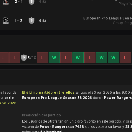
2
-
1
4iki
Playoffs
European Pro League Seas
1
-
2
4iki
Group Stag
L
L
5
/10
L
W
L
W
L
W
W
L
a favor de
El último partido entre ellos
se jugó el 20 jun 2026 a las 9:00 
una
serie
European Pro League Season 38 2026
donde
Power Ranger
n 38 2026
.
Predicción del partido
Los usuarios de Strafe tenían un claro favorito en este partido, y predijeron la
victoria de
Power Rangers
con
74.1%
de los votos a su favor y
25
votos para
4ikibamboni
.