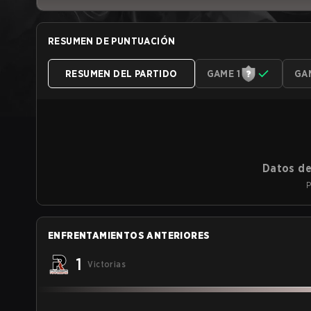
RESUMEN DE PUNTUACIÓN
RESUMEN DEL PARTIDO
GAME 1
GA
Datos de
P
ENFRENTAMIENTOS ANTERIORES
1
Victorias