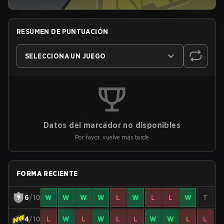
RESUMEN DE PUNTUACIÓN
SELECCIONA UN JUEGO
Datos del marcador no disponibles
Por favor, vuelve más tarde
FORMA RECIENTE
6
/10
W
W
W
W
L
W
L
L
W
T
4
/10
L
W
L
W
L
L
W
W
L
L