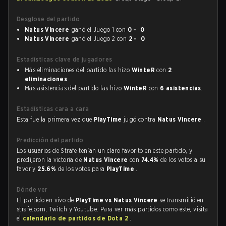
Desglose del partido
Natus Vincere
ganó el Juego 1 con
0 - 0
Natus Vincere
ganó el Juego 2 con
2 - 0
Estadísticas clave de jugadores
Más eliminaciones del partido las hizo
WinteR
con
2
eliminaciones
.
Más asistencias del partido las hizo
WinteR
con
6 asistencias
.
Estadísticas cara a cara
Esta fue la primera vez que
PlayTime
jugó contra
Natus Vincere
.
Predicción del partido
Los usuarios de Strafe tenían un claro favorito en este partido, y
predijeron la victoria de
Natus Vincere
con
74.4%
de los votos a su
favor y
25.6%
de los votos para
PlayTime
.
Dónde ver
El partido en vivo de
PlayTime vs Natus Vincere
se transmitió en
strafe.com, Twitch y Youtube. Para ver más partidos como este, visita
el
calendario de partidos de Dota 2
.