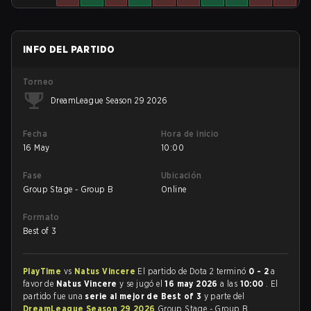
INFO DEL PARTIDO
Torneo
DreamLeague Season 29 2026
Fecha
Hora de inicio
16 May
10:00
Fase
Ubicación
Group Stage - Group B
Online
Formato
Best of 3
PlayTime
vs
Natus Vincere
El partido de Dota 2 terminó
0 - 2
a
favor de
Natus Vincere
y se jugó el
16 may 2026
a las
10:00
. El
partido fue una
serie al mejor de Best of 3
y parte del
DreamLeague Season 29 2026
Group Stage - Group B.