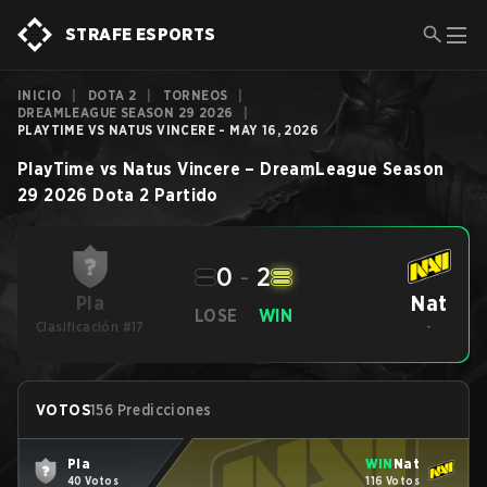
STRAFE ESPORTS
INICIO
|
DOTA 2
|
TORNEOS
|
DREAMLEAGUE SEASON 29 2026
|
PLAYTIME VS NATUS VINCERE - MAY 16, 2026
PlayTime
vs
Natus Vincere
–
DreamLeague Season
29 2026
Dota 2
Partido
0
-
2
Nat
Pla
LOSE
WIN
Clasificación #17
-
VOTOS
156 Predicciones
Pla
WIN
Nat
40 Votos
116 Votos