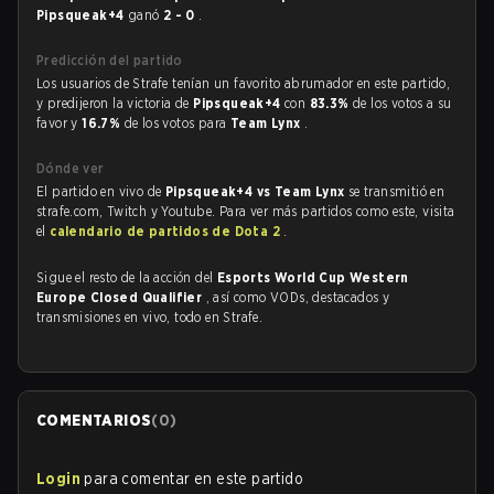
Pipsqueak+4
ganó
2 - 0
.
Predicción del partido
Los usuarios de Strafe tenían un favorito abrumador en este partido,
y predijeron la victoria de
Pipsqueak+4
con
83.3%
de los votos a su
favor y
16.7%
de los votos para
Team Lynx
.
Dónde ver
El partido en vivo de
Pipsqueak+4 vs Team Lynx
se transmitió en
strafe.com, Twitch y Youtube. Para ver más partidos como este, visita
el
calendario de partidos de Dota 2
.
Sigue el resto de la acción del
Esports World Cup Western
Europe Closed Qualifier
, así como VODs, destacados y
transmisiones en vivo, todo en Strafe.
COMENTARIOS
(
0
)
Login
para comentar en este partido