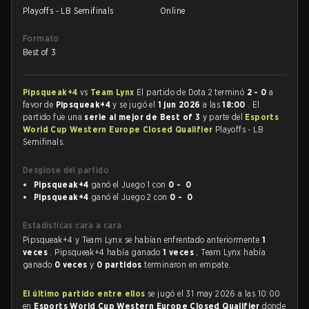
Playoffs - LB Semifinals
Online
Formato
Best of 3
Pipsqueak+4
vs
Team Lynx
El partido de Dota 2 terminó
2 - 0
a
favor de
Pipsqueak+4
y se jugó el
1 jun 2026
a las
18:00
. El
partido fue una
serie al mejor de Best of 3
y parte del
Esports
World Cup Western Europe Closed Qualifier
Playoffs - LB
Semifinals.
Desglose del partido
Pipsqueak+4
ganó el Juego 1 con
0 - 0
Pipsqueak+4
ganó el Juego 2 con
0 - 0
Estadísticas cara a cara
Pipsqueak+4 y Team Lynx se habían enfrentado anteriormente
1
veces
. Pipsqueak+4 había ganado
1 veces
, Team Lynx había
ganado
0 veces
y
0 partidos
terminaron en empate.
El último partido entre ellos
se jugó el 31 may 2026 a las 10:00
en
Esports World Cup Western Europe Closed Qualifier
donde