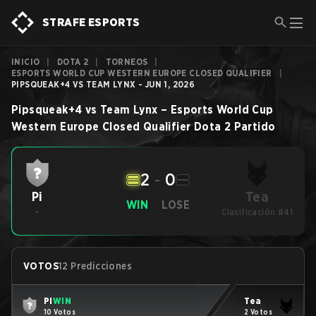
STRAFE ESPORTS
INICIO
|
DOTA 2
|
TORNEOS
|
ESPORTS WORLD CUP WESTERN EUROPE CLOSED QUALIFIER
|
PIPSQUEAK+4 VS TEAM LYNX - JUN 1, 2026
Pipsqueak+4
vs
Team Lynx
–
Esports World Cup
Western Europe Closed Qualifier
Dota 2
Partido
2
-
0
Tea
Pi
WIN
LOSE
-
Clasificación #41
VOTOS
12 Predicciones
Pi
WIN
Tea
10 Votos
2 Votos