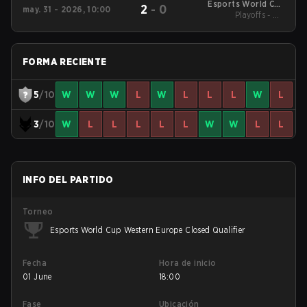
Esports World Cup
2
-
0
may. 31 - 2026, 10:00
Western Europe
Playoffs - UB
Closed Qualifier
Quarterfinals
FORMA RECIENTE
5
/10
W
W
W
L
W
L
L
L
W
L
3
/10
W
L
L
L
L
L
W
W
L
L
INFO DEL PARTIDO
Torneo
Esports World Cup Western Europe Closed Qualifier
Fecha
Hora de inicio
01 June
18:00
Fase
Ubicación