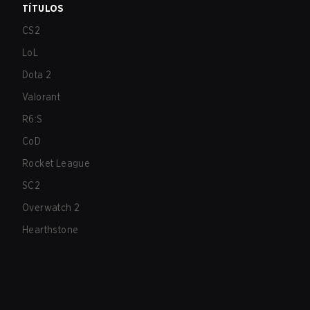
TÍTULOS
CS2
LoL
Dota 2
Valorant
R6:S
CoD
Rocket League
SC2
Overwatch 2
Hearthstone