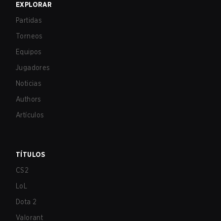
EXPLORAR
Partidas
Torneos
Equipos
Jugadores
Noticias
Authors
Artículos
TÍTULOS
CS2
LoL
Dota 2
Valorant