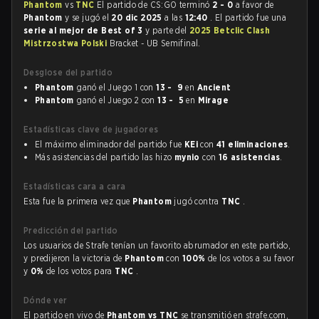
Phantom
vs
TNC
El partido de CS:GO terminó
2 - 0
a favor de
Phantom
y se jugó el
20 dic 2025
a las
12:40
. El partido fue una
serie al mejor de Best of 3
y parte del
2025 Betclic Clash
Mistrzostwa Polski
Bracket - UB Semifinal.
Desglose del partido
Phantom
ganó el Juego 1 con
13 - 9
en
Ancient
Phantom
ganó el Juego 2 con
13 - 5
en
Mirage
Estadísticas clave de jugadores
El máximo eliminador del partido fue
KEi
con
41 eliminaciones
.
Más asistencias del partido las hizo
mynio
con
16 asistencias
.
Estadísticas cara a cara
Esta fue la primera vez que
Phantom
jugó contra
TNC
.
Predicción del partido
Los usuarios de Strafe tenían un favorito abrumador en este partido,
y predijeron la victoria de
Phantom
con
100%
de los votos a su favor
y
0%
de los votos para
TNC
.
Dónde ver
El partido en vivo de
Phantom vs TNC
se transmitió en strafe.com,