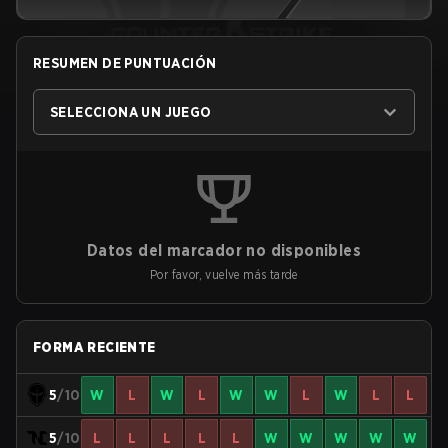
RESUMEN DE PUNTUACIÓN
SELECCIONA UN JUEGO
Datos del marcador no disponibles
Por favor, vuelve más tarde
FORMA RECIENTE
5
/10
W
L
W
L
W
W
L
W
L
L
5
/10
L
L
L
L
L
W
W
W
W
W