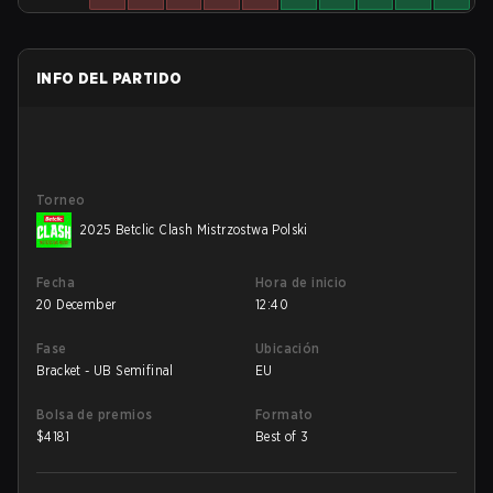
INFO DEL PARTIDO
Torneo
2025 Betclic Clash Mistrzostwa Polski
Fecha
Hora de inicio
20 December
12:40
Fase
Ubicación
Bracket - UB Semifinal
EU
Bolsa de premios
Formato
$
4181
Best of 3