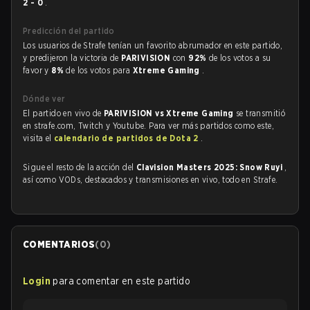
2 - 0
.
Predicción del partido
Los usuarios de Strafe tenían un favorito abrumador en este partido,
y predijeron la victoria de
PARIVISION
con
92%
de los votos a su
favor y
8%
de los votos para
Xtreme Gaming
.
Dónde ver
El partido en vivo de
PARIVISION vs Xtreme Gaming
se transmitió
en strafe.com, Twitch y Youtube. Para ver más partidos como este,
visita el
calendario de partidos de Dota 2
.
Sigue el resto de la acción del
Clavision Masters 2025: Snow Ruyi
,
así como VODs, destacados y transmisiones en vivo, todo en Strafe.
COMENTARIOS
(
0
)
Login
para comentar en este partido