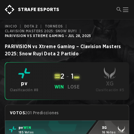
STRAFE ESPORTS
INICIO
|
DOTA 2
|
TORNEOS
|
CLAVISION MASTERS 2025: SNOW RUYI
|
PARIVISION VS XTREME GAMING - JUL 28, 2025
PARIVISION
vs
Xtreme Gaming
–
Clavision Masters
2025: Snow Ruyi
Dota 2
Partido
2
-
1
XG
pv
WIN
LOSE
Clasificación #8
Clasificación #5
VOTOS
201 Predicciones
pv
WIN
XG
185 Votos
16 Votos