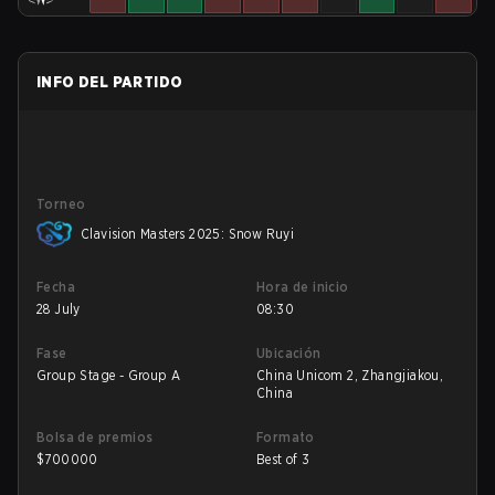
INFO DEL PARTIDO
Torneo
Clavision Masters 2025: Snow Ruyi
Fecha
Hora de inicio
28 July
08:30
Fase
Ubicación
Group Stage - Group A
China Unicom 2, Zhangjiakou,
China
Bolsa de premios
Formato
$
700000
Best of 3