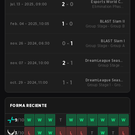
Esports World Cup
2
-
0
jul. 13 - 2025, 09:00
Elimination Phase -
2025 Dota2
Round 2
BLAST Slam II
1
-
0
feb. 04 - 2025, 10:05
Group Stage - Group B
BLAST Slam I
0
-
1
nov. 26 - 2024, 06:30
Group Stage - Group A
DreamLeague Season
2
-
1
nov. 07 - 2024, 10:00
Group Stage 2 -
24
November 7
DreamLeague Season
1
-
1
oct. 29 - 2024, 11:00
Group Stage 1 - Group
24
A
FORMA RECIENTE
9
/10
W
W
W
T
W
W
W
W
W
W
3
/10
L
W
W
L
L
L
T
W
T
L