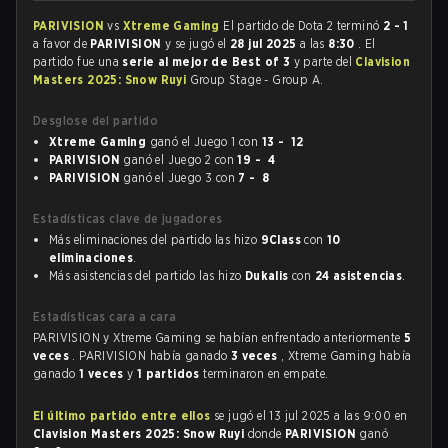
PARIVISION
vs
Xtreme Gaming
El partido de Dota 2 terminó
2 - 1
a favor de
PARIVISION
y se jugó el
28 jul 2025
a las
8:30
. El
partido fue una
serie al mejor de Best of 3
y parte del
Clavision
Masters 2025: Snow Ruyi
Group Stage - Group A.
Desglose del partido
Xtreme Gaming
ganó el Juego 1 con
13 - 12
PARIVISION
ganó el Juego 2 con
19 - 4
PARIVISION
ganó el Juego 3 con
7 - 8
Estadísticas clave de jugadores
Más eliminaciones del partido las hizo
9Class
con
10
eliminaciones
.
Más asistencias del partido las hizo
Dukalis
con
24 asistencias
.
Estadísticas cara a cara
PARIVISION y Xtreme Gaming se habían enfrentado anteriormente
5
veces
. PARIVISION había ganado
3 veces
, Xtreme Gaming había
ganado
1 veces
y
1 partidos
terminaron en empate.
El último partido entre ellos
se jugó el 13 jul 2025 a las 9:00 en
Clavision Masters 2025: Snow Ruyi
donde
PARIVISION
ganó