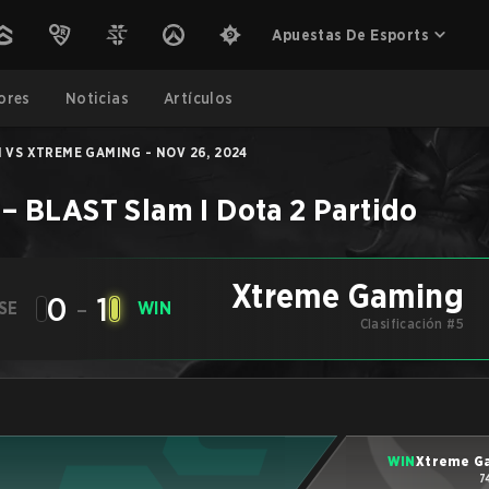
Apuestas De Esports
ores
Noticias
Artículos
N VS XTREME GAMING - NOV 26, 2024
–
BLAST Slam I
Dota 2
Partido
Xtreme Gaming
0
-
1
SE
WIN
Clasificación #5
WIN
Xtreme G
7