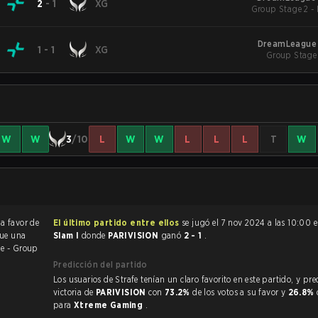
2
-
1
XG
Group Stage 2 -
DreamLeague
1
-
1
XG
Group Stage 
W
W
3
/10
L
W
W
L
L
L
T
W
a favor de
El último partido entre ellos
se jugó el 7 nov 2024 a las 10:00 
fue una
Slam I
donde
PARIVISION
ganó
2 - 1
.
e - Group
Predicción del partido
Los usuarios de Strafe tenían un claro favorito en este partido, y predijeron la
victoria de
PARIVISION
con
73.2%
de los votos a su favor y
26.8%
para
Xtreme Gaming
.