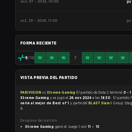
nov. 07 - 2024, 10:00
pv
oct. 29 - 2024, 11:00
pv
FORMA RECIENTE
9
/10
W
W
W
T
W
W
W
W
VISTA PREVIA DEL PARTIDO
PARIVISION
vs
Xtreme Gaming
El partido de Dota 2 terminó
0 - 1
Xtreme Gaming
y se jugó el
26 nov 2024
a las
18:30
. El partido 
serie al mejor de Best of 1
y parte del
BLAST Slam I
Group Stag
A.
Desglose del partido
Xtreme Gaming
ganó el Juego 1 con
11 - 15