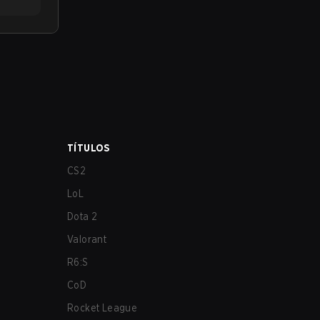
TÍTULOS
CS2
LoL
Dota 2
Valorant
R6:S
CoD
Rocket League