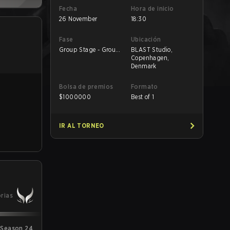
Fecha
Hora de inicio
26 November
18:30
Fase
Ubicación
Group Stage - Group
BLAST Studio,
A
Copenhagen,
Denmark
Bolsa de premios
Formato
$
1000000
Best of 1
IR AL TORNEO
orias
Season 24