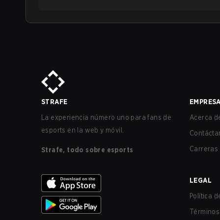
STRAFE
EMPRES
La experiencia número uno para fans de
Acerca de
esports en la web y móvil.
Contácta
Carreras
Strafe, todo sobre esports
LEGAL
Política 
Términos 