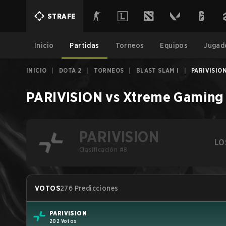
STRAFE
Inicio
Partidas
Torneos
Equipos
Jugad
INICIO
|
DOTA 2
|
TORNEOS
|
BLAST SLAM I
|
PARIVISIO
PARIVISION
vs
Xtreme Gaming
PARIVISION
LO
Clasificación #8
VOTOS
276 Predicciones
PARIVISION
202 Votos