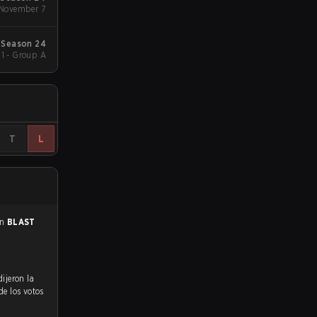
 November 7
 Season 24
1 - Group A
T
L
en
BLAST
de los votos