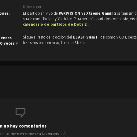
Dónde ver
iones
.
El partido en vivo de
PARIVISION vs Xtreme Gaming
se transmit
strafe.com, Twitch y Youtube. Para ver más partidos como este, visit
calendario de partidos de Dota 2
.
Sigue el resto de la acción del
BLAST Slam I
, así como VODs, destacados y
 veces
.
transmisiones en vivo, todo en Strafe.
o
0 veces
y
n no hay comentarios
 sé el primero en comenzar la conversación!