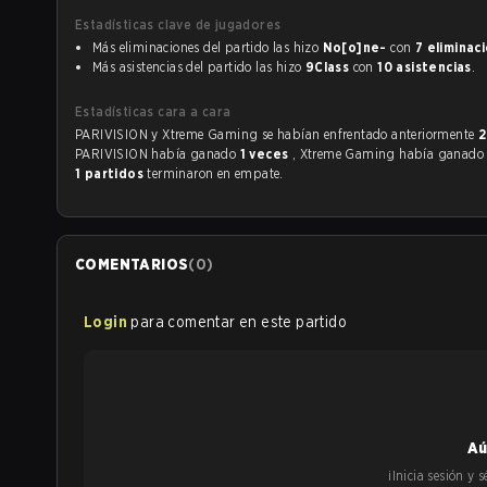
Estadísticas clave de jugadores
Más eliminaciones del partido las hizo
No[o]ne-
con
7 eliminac
Más asistencias del partido las hizo
9Class
con
10 asistencias
.
Estadísticas cara a cara
PARIVISION y Xtreme Gaming se habían enfrentado anteriormente
2
PARIVISION había ganado
1 veces
, Xtreme Gaming había ganad
1 partidos
terminaron en empate.
COMENTARIOS
(
0
)
Login
para comentar en este partido
Aú
¡Inicia sesión y