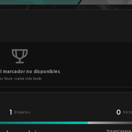
l marcador no disponibles
or favor, vuelve más tarde
1
0
Empates
Vict
DreamLeague 