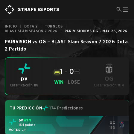
STRAFE ESPORTS
INICIO
|
DOTA 2
|
TORNEOS
|
BLAST SLAM SEASON 7 2026
|
PARIVISION VS OG - MAY 26, 2026
PARIVISION
vs
OG
–
BLAST Slam Season 7 2026
Dota
2
Partido
1
-
0
OG
pv
WIN
LOSE
Clasificación #8
Clasificación #14
TU PREDICCIÓN
174 Predicciones
pv
WIN
OG
164 points
18%
VOTED