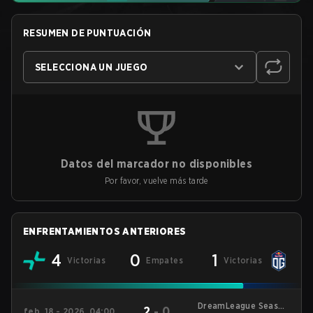
RESUMEN DE PUNTUACIÓN
SELECCIONA UN JUEGO
Datos del marcador no disponibles
Por favor, vuelve más tarde
ENFRENTAMIENTOS ANTERIORES
4
0
1
Victorias
Empates
Victorias
DreamLeague Season
2
-
0
feb. 18 - 2026, 04:00