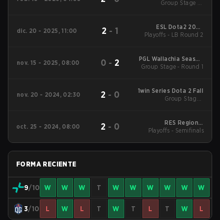
Group Stage 1 -
28
February 18
ESL Dota2 2025
2
-
1
dic. 20 - 2025, 11:00
DreamLeague Season
Playoffs - LB Round 2
27 Main Event
PGL Wallachia Season
0
-
2
nov. 15 - 2025, 08:00
6 Main Tournament
Group Stage - Round 1
1win Series Dota 2 Fall
2
-
0
nov. 20 - 2024, 02:30
Group Stage -
Elimination Match
RES Regional
2
-
0
oct. 25 - 2024, 08:00
Playoffs - Semifinals
Champions
FORMA RECIENTE
9
/10
W
W
W
T
W
W
W
W
W
W
3
/10
L
W
L
T
W
T
L
T
W
L