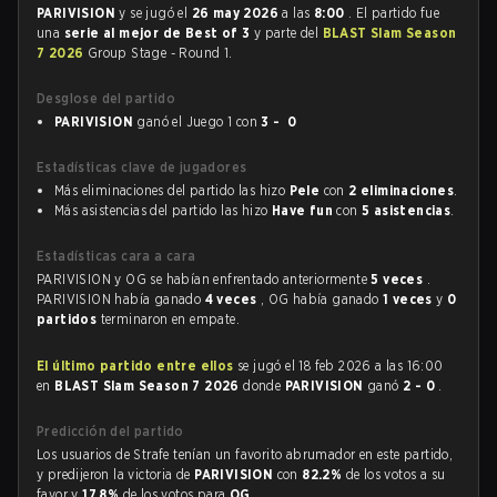
PARIVISION
y se jugó el
26 may 2026
a las
8:00
. El partido fue
una
serie al mejor de Best of 3
y parte del
BLAST Slam Season
7 2026
Group Stage - Round 1.
Desglose del partido
PARIVISION
ganó el Juego 1 con
3 - 0
Estadísticas clave de jugadores
Más eliminaciones del partido las hizo
Pele
con
2 eliminaciones
.
Más asistencias del partido las hizo
Have fun
con
5 asistencias
.
Estadísticas cara a cara
PARIVISION y OG se habían enfrentado anteriormente
5 veces
.
PARIVISION había ganado
4 veces
, OG había ganado
1 veces
y
0
partidos
terminaron en empate.
El último partido entre ellos
se jugó el 18 feb 2026 a las 16:00
en
BLAST Slam Season 7 2026
donde
PARIVISION
ganó
2 - 0
.
Predicción del partido
Los usuarios de Strafe tenían un favorito abrumador en este partido,
y predijeron la victoria de
PARIVISION
con
82.2%
de los votos a su
favor y
17.8%
de los votos para
OG
.