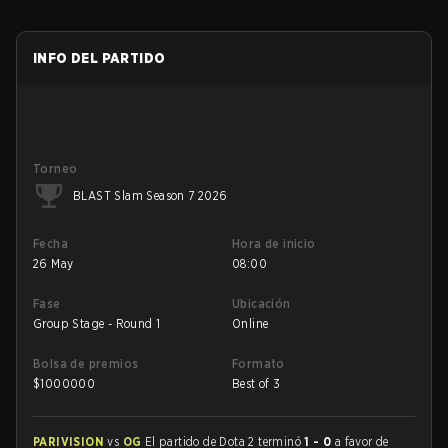
INFO DEL PARTIDO
Torneo
BLAST Slam Season 7 2026
Fecha
Hora de inicio
26 May
08:00
Fase
Ubicación
Group Stage - Round 1
Online
Bolsa de premios
Formato
$
1000000
Best of 3
PARIVISION
vs
OG
El partido de Dota 2 terminó
1 - 0
a favor de