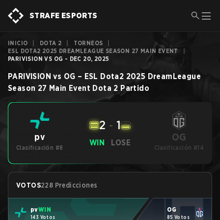
STRAFE ESPORTS
INICIO
|
DOTA 2
|
TORNEOS
|
ESL DOTA2 2025 DREAMLEAGUE SEASON 27 MAIN EVENT
|
PARIVISION VS OG - DEC 20, 2025
PARIVISION
vs
OG
–
ESL Dota2 2025 DreamLeague
Season 27 Main Event
Dota 2
Partido
2
-
1
OG
pv
WIN
LOSE
Clasificación #8
Clasificación #14
VOTOS
228 Predicciones
pv
WIN
OG
143 Votos
85 Votos