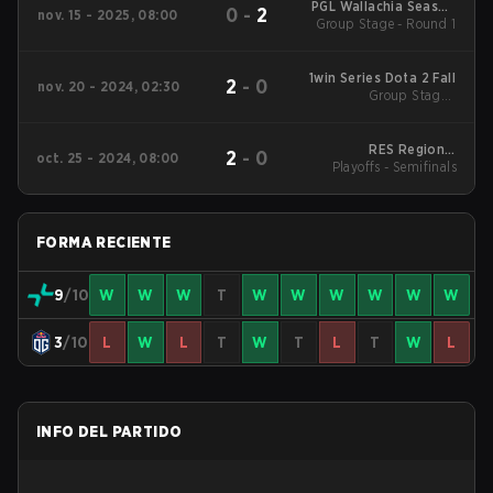
PGL Wallachia Season
0
-
2
nov. 15 - 2025, 08:00
6 Main Tournament
Group Stage - Round 1
1win Series Dota 2 Fall
2
-
0
nov. 20 - 2024, 02:30
Group Stage -
Elimination Match
RES Regional
2
-
0
oct. 25 - 2024, 08:00
Playoffs - Semifinals
Champions
FORMA RECIENTE
9
/10
W
W
W
T
W
W
W
W
W
W
3
/10
L
W
L
T
W
T
L
T
W
L
INFO DEL PARTIDO