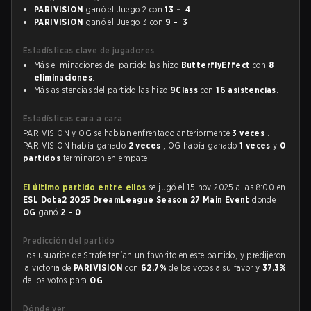
PARIVISION
ganó el Juego 2 con
13 - 4
PARIVISION
ganó el Juego 3 con
9 - 3
Estadísticas clave de jugadores
Más eliminaciones del partido las hizo
ButterflyEffect
con
8
eliminaciones
.
Más asistencias del partido las hizo
9Class
con
16 asistencias
.
Estadísticas cara a cara
PARIVISION y OG se habían enfrentado anteriormente
3 veces
.
PARIVISION había ganado
2 veces
, OG había ganado
1 veces
y
0
partidos
terminaron en empate.
El último partido entre ellos
se jugó el 15 nov 2025 a las 8:00 en
ESL Dota2 2025 DreamLeague Season 27 Main Event
donde
OG
ganó
2 - 0
.
Predicción del partido
Los usuarios de Strafe tenían un favorito en este partido, y predijeron
la victoria de
PARIVISION
con
62.7%
de los votos a su favor y
37.3%
de los votos para
OG
.
Dónde ver