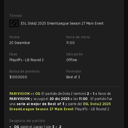
Torneo
ESL Dota2 2025 DreamLeague Season 27 Main Event
Fecha
Hora de inicio
20 December
11:00
Fase
Ubicación
Playoffs - LB Round 2
Offline
Bolsa de premios
Formato
$
1000000
Best of 3
PARIVISION
vs
OG
El partido de Dota 2 terminó
2 - 1
a favor de
PARIVISION
y se jugó el
20 dic 2025
a las
11:00
. El partido fue
una
serie al mejor de Best of 3
y parte del
ESL Dota2 2025
DreamLeague Season 27 Main Event
Playoffs - LB Round 2.
Desglose del partido
OG
ganó el Juego 1 con
3 - 2