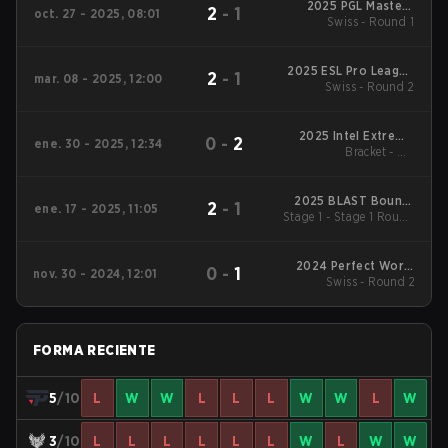
2025 PGL Masters
2
-
1
oct. 27 - 2025, 08:01
Swiss - Round 1
Bucharest
2025 ESL Pro League
2
-
1
mar. 08 - 2025, 12:00
Swiss - Round 2
Season 21
2025 Intel Extreme
0
-
2
ene. 30 - 2025, 12:34
Masters Katowice
Bracket - UB
Quarterfinal
2025 BLAST Bounty
2
-
1
ene. 17 - 2025, 11:05
Stage 1 - Stage 1 Round
Spring
of 32
2024 Perfect World
0
-
1
nov. 30 - 2024, 12:01
Shanghai Major
Swiss - Round 2
FORMA RECIENTE
5
/10
L
W
W
L
L
L
W
W
L
W
3
/10
L
L
L
L
L
L
W
L
W
W