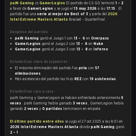
paiN Gaming
vs
GamerLegion
El partido de CS:GO terminó
1 - 2
a favor de
GamerLegion
y se jugó el
15 may 2026
a las
17:15
. El
partido fue una
serie al mejor de Best of 3
y parte del
2026
Intel Extreme Masters Atlanta
Bracket - Quarterfinal.
Desglose del partido
paiN Gaming
ganó el Juego 1 con
13 - 6
en
Overpass
GamerLegion
ganó el Juego 2 con
13 - 6
en
Nuke
GamerLegion
ganó el Juego 3 con
13 - 8
en
Inferno
Estadísticas clave de jugadores
El máximo eliminador del partido fue
piria
con
57
eliminaciones
.
Más asistencias del partido las hizo
REZ
con
19 asistencias
.
Estadísticas cara a cara
paiN Gaming y GamerLegion se habían enfrentado anteriormente
5
veces
. paiN Gaming había ganado
3 veces
, GamerLegion había
ganado
2 veces
y
0 partidos
terminaron en empate.
El último partido entre ellos
se jugó el 27 oct 2025 a las 8:01 en
2026 Intel Extreme Masters Atlanta
donde
paiN Gaming
ganó
2 - 1
.