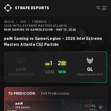
STRAFE ESPORTS
INICIO
|
CS2
|
TORNEOS
|
2026 INTEL EXTREME MASTERS ATLANTA
|
PAIN GAMING VS GAMERLEGION - MAY 15, 2026
paiN Gaming
vs
GamerLegion
–
2026 Intel Extreme
Masters Atlanta
CS2
Partido
1
-
2
GL
paiN
LOSE
WIN
Clasificación #29
Clasificación #30
TU PREDICCIÓN
549 Predicciones
paiN
WIN
GL
230 points
62%