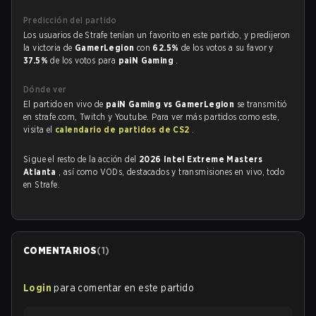
Predicción del partido
Los usuarios de Strafe tenían un favorito en este partido, y predijeron
la victoria de
GamerLegion
con
62.5%
de los votos a su favor y
37.5%
de los votos para
paiN Gaming
.
Dónde ver
El partido en vivo de
paiN Gaming vs GamerLegion
se transmitió
en strafe.com, Twitch y Youtube. Para ver más partidos como este,
visita el
calendario de partidos de CS2
.
Sigue el resto de la acción del
2026 Intel Extreme Masters
Atlanta
, así como VODs, destacados y transmisiones en vivo, todo
en Strafe.
COMENTARIOS
(
1
)
Login
para comentar en este partido