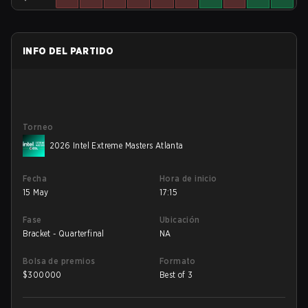
INFO DEL PARTIDO
Torneo
2026 Intel Extreme Masters Atlanta
Fecha
Hora de inicio
15 May
17:15
Fase
Ubicación
Bracket - Quarterfinal
NA
Bolsa de premios
Formato
$
300000
Best of 3