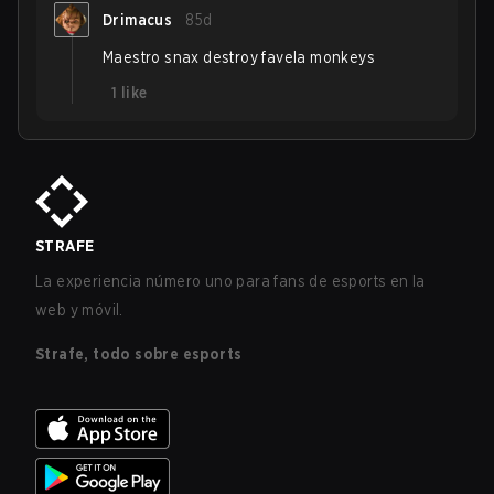
Drimacus
85d
Maestro snax destroy favela monkeys
1
like
STRAFE
La experiencia número uno para fans de esports en la
web y móvil.
Strafe, todo sobre esports