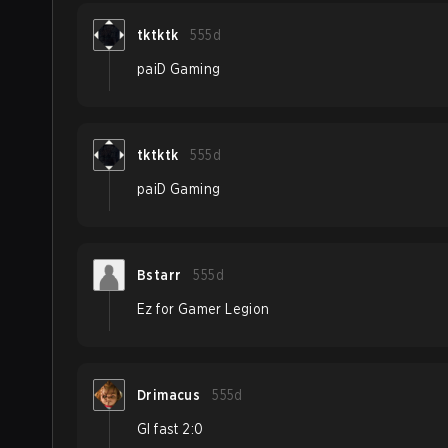
tktktk
555d
paiD Gaming
tktktk
555d
paiD Gaming
Bstarr
555d
Ez for Gamer Legion
Drimacus
555d
Gl fast 2:0