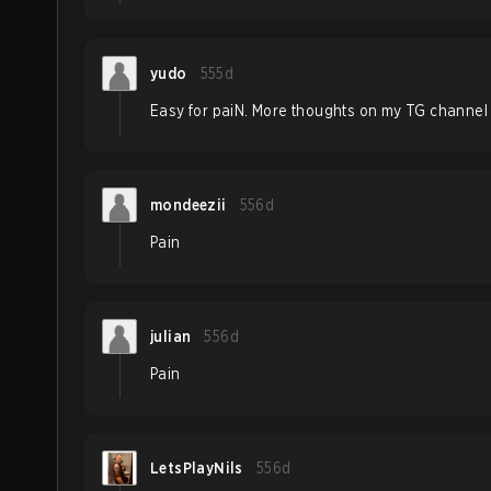
yudo
555d
Easy for paiN. More thoughts on my TG channel
mondeezii
556d
Pain
julian
556d
Pain
LetsPlayNils
556d