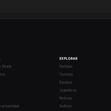
A
EXPLORAR
 Strafe
Partidas
nos
Torneos
Equipos
Jugadores
Noticias
de privacidad
Authors