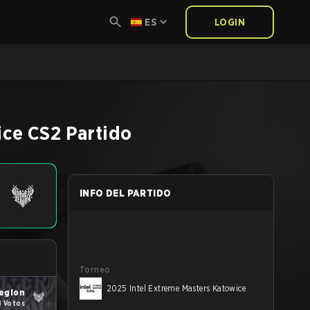
ES
LOGIN
ice
CS2
Partido
INFO DEL PARTIDO
Torneo
2025 Intel Extreme Masters Katowice
egion
8 Votos