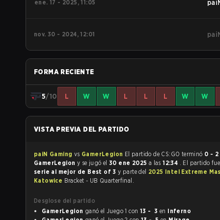
ene. 17 - 2025, 11:05
pai
nov. 30 - 2024, 12:01
pai
FORMA RECIENTE
5
/10
L
W
W
L
L
L
W
W
VISTA PREVIA DEL PARTIDO
paiN Gaming
vs
GamerLegion
El partido de CS:GO terminó
0 - 2
GamerLegion
y se jugó el
30 ene 2025
a las
12:34
. El partido fu
serie al mejor de Best of 3
y parte del
2025 Intel Extreme Ma
Katowice
Bracket - UB Quarterfinal.
Desglose del partido
GamerLegion
ganó el Juego 1 con
13 - 3
en
Inferno
GamerLegion
ganó el Juego 2 con
13 - 5
en
Mirage