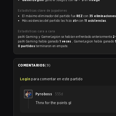
Estadísticas clave de jugadores
El máximo eliminador del partido fue
REZ
con
35 eliminaciones
Más asistencias del partido las hizo
ztr
con
11 asistencias
.
Estadísticas cara a cara
paiN Gaming y GamerLegion se habían enfrentado anteriormente
2
paiN Gaming había ganado
1 veces
, GamerLegion había ganado
0 partidos
terminaron en empate.
COMENTARIOS
(
9
)
Login
para comentar en este partido
Pyroboss
555d
Thnx for the points gl