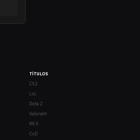
TÍTULOS
CS2
LoL
Dota 2
Valorant
R6:S
CoD