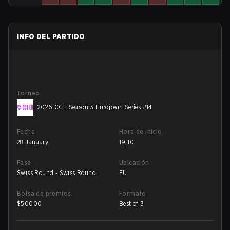
INFO DEL PARTIDO
Torneo
2026 CCT Season 3 European Series #14
Fecha
Hora de inicio
28 January
19:10
Fase
Ubicación
Swiss Round - Swiss Round
EU
Bolsa de premios
Formato
$
50000
Best of 3