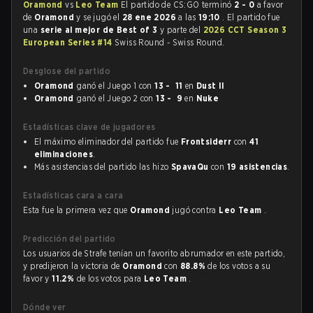
Oramond
vs
Leo Team
El partido de CS:GO terminó
2 - 0
a favor
de
Oramond
y se jugó el
28 ene 2026
a las
19:10
. El partido fue
una
serie al mejor de Best of 3
y parte del
2026 CCT Season 3
European Series #14
Swiss Round - Swiss Round.
Desglose del partido
Oramond
ganó el Juego 1 con
13 - 11
en
Dust II
Oramond
ganó el Juego 2 con
13 - 9
en
Nuke
Estadísticas clave de jugadores
El máximo eliminador del partido fue
Frontsiderr
con
41
eliminaciones
.
Más asistencias del partido las hizo
SpavaQu
con
19 asistencias
.
Estadísticas cara a cara
Esta fue la primera vez que
Oramond
jugó contra
Leo Team
.
Predicción del partido
Los usuarios de Strafe tenían un favorito abrumador en este partido,
y predijeron la victoria de
Oramond
con
88.8%
de los votos a su
favor y
11.2%
de los votos para
Leo Team
.
Dónde ver