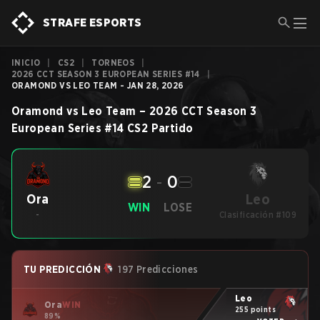
STRAFE ESPORTS
INICIO
|
CS2
|
TORNEOS
|
2026 CCT SEASON 3 EUROPEAN SERIES #14
|
ORAMOND VS LEO TEAM - JAN 28, 2026
Oramond
vs
Leo Team
–
2026 CCT Season 3
European Series #14
CS2
Partido
2
-
0
Leo
Ora
WIN
LOSE
-
Clasificación #109
TU PREDICCIÓN
197 Predicciones
Leo
Ora
WIN
255 points
89%