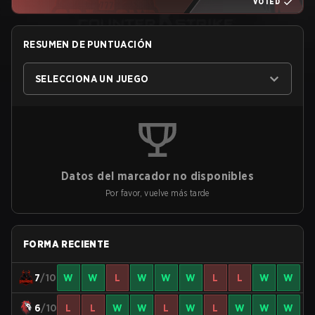
VOTED
RESUMEN DE PUNTUACIÓN
SELECCIONA UN JUEGO
Datos del marcador no disponibles
Por favor, vuelve más tarde
FORMA RECIENTE
7
/10
W
W
L
W
W
W
L
L
W
W
6
/10
L
L
W
W
L
W
L
W
W
W