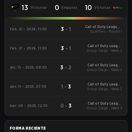
13
0
10
Victorias
Empates
Victorias
Call of Duty League -
3
-
1
feb. 21 - 2026, 11:30
Call of Duty League
Qualifiers - Round 1
Stage 2 Major
Qualifiers
Call of Duty League
3
-
1
feb. 21 - 2026, 11:30
2026 Regular Season
Group Stage - Week 2
Stage 2 Qualifiers
Call of Duty League
3
-
2
dic. 13 - 2025, 09:30
2026 Regular Season
Group Stage - Week 2
Stage 1 Qualifiers
Call of Duty League
1
-
3
abr. 11 - 2025, 07:30
2025 Regular Season
Group Stage - Week 2
Stage 3 Qualifiers
Call of Duty League
0
-
3
mar. 09 - 2025, 12:30
2025 Regular Season
Group Stage - Week 3
Stage 2 Qualifiers
FORMA RECIENTE