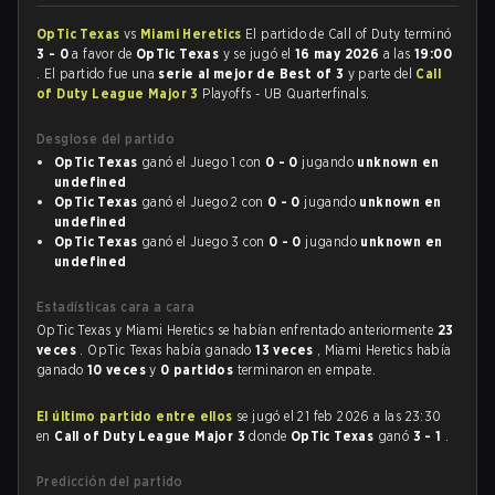
OpTic Texas
vs
Miami Heretics
El partido de Call of Duty terminó
3 - 0
a favor de
OpTic Texas
y se jugó el
16 may 2026
a las
19:00
. El partido fue una
serie al mejor de Best of 3
y parte del
Call
of Duty League Major 3
Playoffs - UB Quarterfinals.
Desglose del partido
OpTic Texas
ganó el Juego 1 con
0 - 0
jugando
unknown en
undefined
OpTic Texas
ganó el Juego 2 con
0 - 0
jugando
unknown en
undefined
OpTic Texas
ganó el Juego 3 con
0 - 0
jugando
unknown en
undefined
Estadísticas cara a cara
OpTic Texas y Miami Heretics se habían enfrentado anteriormente
23
veces
. OpTic Texas había ganado
13 veces
, Miami Heretics había
ganado
10 veces
y
0 partidos
terminaron en empate.
El último partido entre ellos
se jugó el 21 feb 2026 a las 23:30
en
Call of Duty League Major 3
donde
OpTic Texas
ganó
3 - 1
.
Predicción del partido