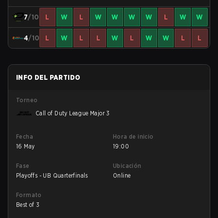
7
/10
L
W
L
W
W
W
W
L
W
W
4
/10
L
W
L
L
W
L
W
W
L
L
INFO DEL PARTIDO
Torneo
Call of Duty League Major 3
Fecha
Hora de inicio
16 May
19:00
Fase
Ubicación
Playoffs - UB Quarterfinals
Online
Formato
Best of 3