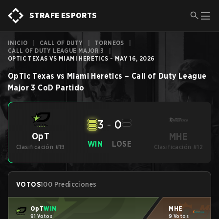
STRAFE ESPORTS
INICIO
|
CALL OF DUTY
|
TORNEOS
|
CALL OF DUTY LEAGUE MAJOR 3
|
OPTIC TEXAS VS MIAMI HERETICS - MAY 16, 2026
OpTic Texas
vs
Miami Heretics
–
Call of Duty League
Major 3
CoD
Partido
3
-
0
MHE
OpT
WIN
LOSE
Clasificación #19
Clasificación #12
VOTOS
100 Predicciones
OpT
WIN
MHE
91 Votos
9 Votos