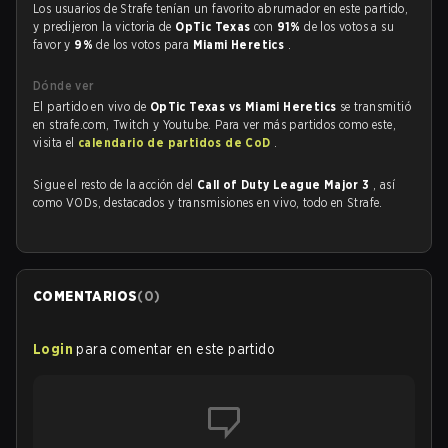
Los usuarios de Strafe tenían un favorito abrumador en este partido,
y predijeron la victoria de
OpTic Texas
con
91%
de los votos a su
favor y
9%
de los votos para
Miami Heretics
.
Dónde ver
El partido en vivo de
OpTic Texas vs Miami Heretics
se transmitió
en strafe.com, Twitch y Youtube. Para ver más partidos como este,
visita el
calendario de partidos de CoD
.
Sigue el resto de la acción del
Call of Duty League Major 3
, así
como VODs, destacados y transmisiones en vivo, todo en Strafe.
COMENTARIOS
(
0
)
Login
para comentar en este partido