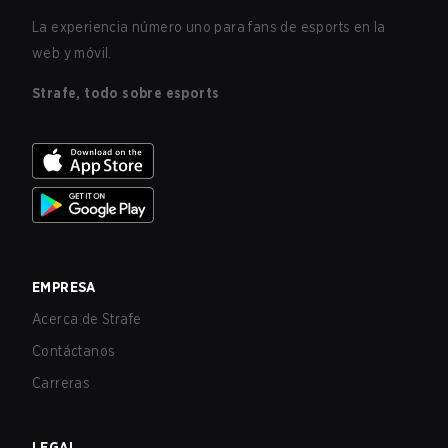
La experiencia número uno para fans de esports en la
web y móvil.
Strafe, todo sobre esports
EMPRESA
Acerca de Strafe
Contáctanos
Carreras
LEGAL