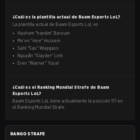
¿Cuál es la plantilla actual de
Baam Esports
LoL
?
La plantilla actual de
Baam Esports
LoL
es:
Hashem
"
handm
"
Baroum
Mo'en
"
moe
"
Hussein
Sahl
"
Sas
"
Waggass
Nguyễn
"
Slayder
"
Linh
Eren
"
Warner
"
Yücel
¿Cuál es el Ranking Mundial Strafe de
Baam
Esports
LoL
?
Baam Esports LoL tiene actualmente la posición 117 en
el Ranking Mundial Strafe.
RANGO STRAFE