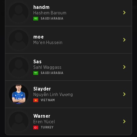
handm
Hashem Baroum
SAUDI ARABIA
moe
Mo'en Hussein
Sas
Sahl Waggass
SAUDI ARABIA
Slayder
Nguyễn Linh Vương
VIETNAM
Warner
Eren Yücel
TURKEY