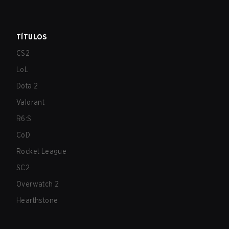
TÍTULOS
CS2
LoL
Dota 2
Valorant
R6:S
CoD
Rocket League
SC2
Overwatch 2
Hearthstone