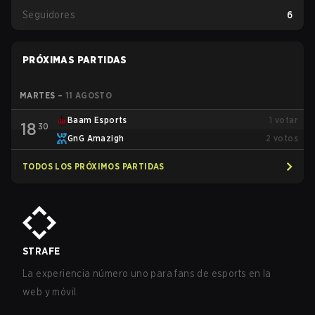
Seguidores
6
PRÓXIMAS PARTIDAS
MARTES
–
11 AGOSTO
Baam Esports
1
votar
18
30
GnG Amazigh
2
votos
TODOS LOS PRÓXIMOS PARTIDAS
STRAFE
La experiencia número uno para fans de esports en la
web y móvil.