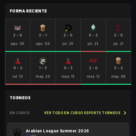
FORMA RECIENTE
2
-
0
2
-
1
2
-
0
0
-
2
2
-
0
ago. 06
ago. 04
jul. 29
jul. 23
jul. 21
0
-
2
1
-
3
0
-
3
2
-
0
3
-
2
jul. 15
may. 20
may. 19
may. 12
may. 08
TORNEOS
EN CURSO
VER TODO EN CURSO ESPORTS TORNEOS
Arabian League Summer 2026