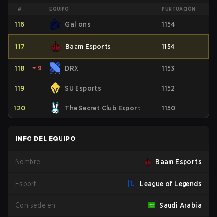
#
EQUIPO
PUNTUACIÓN
116
Galions
1154
117
Baam Esports
1154
118
⏷
9
DRX
1153
119
SU Esports
1152
120
The Secret Club Esport
1150
INFO DEL EQUIPO
Nombre
Baam Esports
Esport
League of Legends
Con sede en
Saudi Arabia