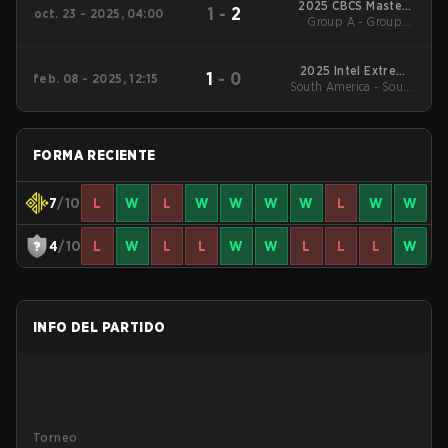
2025 CBCS Masters
1
-
2
oct. 23 - 2025, 04:00
Group A - Group A
Xeque Mate
Losers' Match
2025 Intel Extreme
1
-
0
feb. 08 - 2025, 12:15
South America - South
Masters Dallas
America Round of 16
FORMA RECIENTE
7
/10
L
W
L
W
W
W
W
L
W
W
4
/10
L
W
L
L
W
W
L
L
L
W
INFO DEL PARTIDO
Torneo