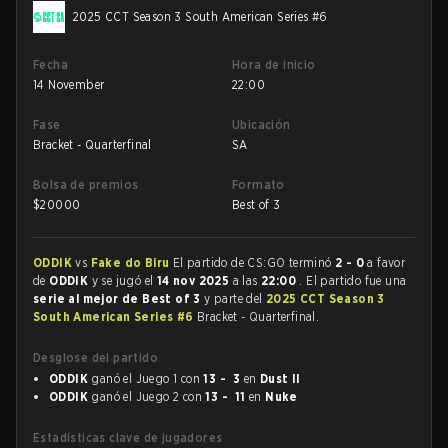
2025 CCT Season 3 South American Series #6
Fecha
Hora de inicio
14 November
22:00
Fase
Ubicación
Bracket - Quarterfinal
SA
Bolsa de premios
Formato
$
20000
Best of 3
ODDIK
vs
Fake do Biru
El partido de CS:GO terminó
2 - 0
a favor
de
ODDIK
y se jugó el
14 nov 2025
a las
22:00
. El partido fue una
serie al mejor de Best of 3
y parte del
2025 CCT Season 3
South American Series #6
Bracket - Quarterfinal.
Desglose del partido
ODDIK
ganó el Juego 1 con
13 - 3
en
Dust II
ODDIK
ganó el Juego 2 con
13 - 11
en
Nuke
Estadísticas clave de jugadores