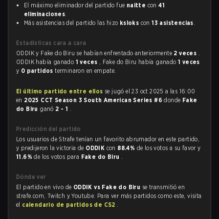
El máximo eliminador del partido fue
naitte
con
41
eliminaciones
.
Más asistencias del partido las hizo
ksloks
con
13 asistencias
.
Estadísticas cara a cara
ODDIK y Fake do Biru se habían enfrentado anteriormente
2 veces
.
ODDIK había ganado
1 veces
, Fake do Biru había ganado
1 veces
y
0 partidos
terminaron en empate.
El último partido entre ellos
se jugó el 23 oct 2025 a las 16:00
en
2025 CCT Season 3 South American Series #6
donde
Fake
do Biru
ganó
2 - 1
.
Predicción del partido
Los usuarios de Strafe tenían un favorito abrumador en este partido,
y predijeron la victoria de
ODDIK
con
88.4%
de los votos a su favor y
11.6%
de los votos para
Fake do Biru
.
Dónde ver
El partido en vivo de
ODDIK vs Fake do Biru
se transmitió en
strafe.com, Twitch y Youtube. Para ver más partidos como este, visita
el
calendario de partidos de CS2
.