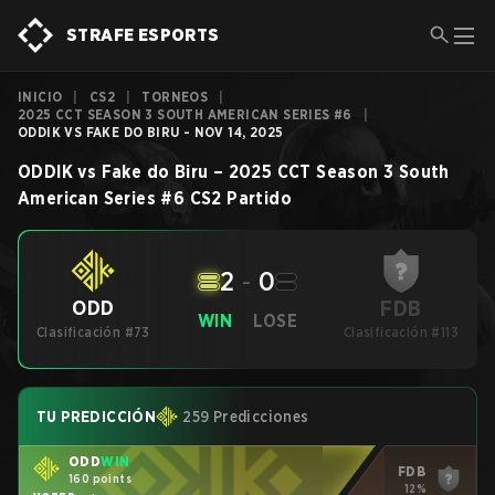
STRAFE ESPORTS
INICIO
|
CS2
|
TORNEOS
|
2025 CCT SEASON 3 SOUTH AMERICAN SERIES #6
|
ODDIK VS FAKE DO BIRU - NOV 14, 2025
ODDIK
vs
Fake do Biru
–
2025 CCT Season 3 South
American Series #6
CS2
Partido
2
-
0
FDB
ODD
WIN
LOSE
Clasificación #73
Clasificación #113
TU PREDICCIÓN
259 Predicciones
ODD
WIN
FDB
160 points
12%