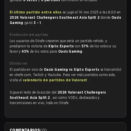
El último partido entre ellos
se jugó el 16 nov 2025 a las 8:00 en
2026 Valorant Challengers Southeast Asia Split 2
donde
Oasis
Gaming
ganó
3 - 1
.
Predicción del partido
Los usuarios de Strafe creyeron que sería un partido reñido, y
predijeron la victoria de
Xipto Esports
con
57%
de los votos a su
favor y
43%
de los votos para
Oasis Gaming
.
Dónde ver
El partido en vivo de
Oasis Gaming vs Xipto Esports
se transmitió
en strafe.com, Twitch y Youtube. Para ver más partidos como este,
visita el
calendario de partidos de Valorant
.
Sigue el resto de la acción del
2026 Valorant Challengers
Southeast Asia Split 2
, así como VODs, destacados y
transmisiones en vivo, todo en Strafe.
COMENTARIOS
(
0
)