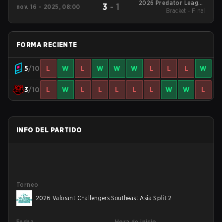
2026 Predator League
3
-
1
nov. 16 - 2025, 08:00
Bracket - Final
PH
FORMA RECIENTE
5
/10
L
W
L
W
W
W
L
L
L
W
3
/10
L
W
L
L
L
L
L
W
W
L
INFO DEL PARTIDO
Torneo
2026 Valorant Challengers Southeast Asia Split 2
Fecha
Hora de inicio