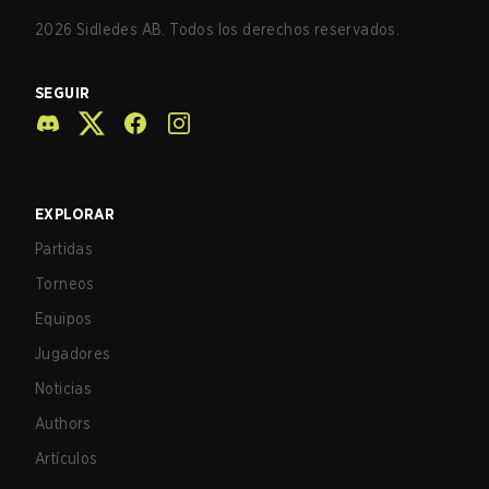
2026
Sidledes AB. Todos los derechos reservados.
SEGUIR
EXPLORAR
Partidas
Torneos
Equipos
Jugadores
Noticias
Authors
Artículos