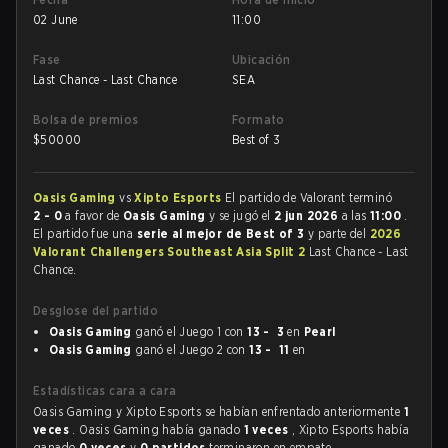
02 June
11:00
Fase
Ubicación
Last Chance - Last Chance
SEA
Bolsa de premios
Formato
$
50000
Best of 3
Oasis Gaming
vs
Xipto Esports
El partido de Valorant terminó
2 - 0
a favor de
Oasis Gaming
y se jugó el
2 jun 2026
a las
11:00
.
El partido fue una
serie al mejor de Best of 3
y parte del
2026
Valorant Challengers Southeast Asia Split 2
Last Chance - Last
Chance.
Desglose del partido
Oasis Gaming
ganó el Juego 1 con
13 - 3
en
Pearl
Oasis Gaming
ganó el Juego 2 con
13 - 11
en
Estadísticas cara a cara
Oasis Gaming y Xipto Esports se habían enfrentado anteriormente
1
veces
. Oasis Gaming había ganado
1 veces
, Xipto Esports había
ganado
0 veces
y
0 partidos
terminaron en empate.