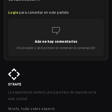
Login
para comentar en este partido
Aún no hay comentarios
¡Inicia sesión y sé el primero en comenzar la conversación!
STRAFE
La experiencia número uno para fans de esports en la
web y móvil.
Strafe, todo sobre esports