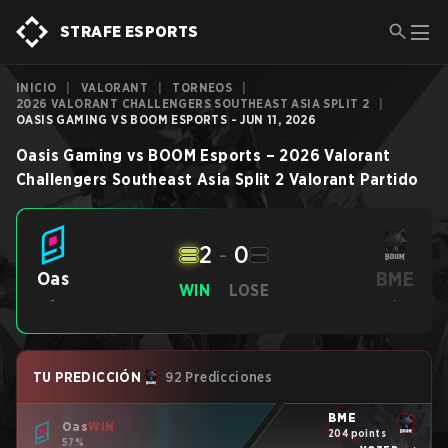
STRAFE ESPORTS
INICIO
|
VALORANT
|
TORNEOS
|
2026 VALORANT CHALLENGERS SOUTHEAST ASIA SPLIT 2
|
OASIS GAMING VS BOOM ESPORTS - JUN 11, 2026
Oasis Gaming
vs
BOOM Esports
–
2026 Valorant
Challengers Southeast Asia Split 2
Valorant
Partido
2
-
0
BME
Oas
WIN
LOSE
-
-
TU PREDICCIÓN
92 Predicciones
BME
Oas
WIN
204 points
57%