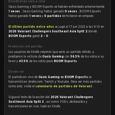
Estadísticas cara a cara
Oasis Gaming y BOOM Esports se habían enfrentado anteriormente
1 veces
. Oasis Gaming había ganado
0 veces
, BOOM Esports
había ganado
1 veces
y
0 partidos
terminaron en empate.
El último partido entre ellos
se jugó el 17 jun 2022 a las 9:10 en
2026 Valorant Challengers Southeast Asia Split 2
donde
BOOM Esports
ganó
2 - 0
.
Predicción del partido
Los usuarios de Strafe creyeron que sería un partido reñido, y
predijeron la victoria de
Oasis Gaming
con
56.5%
de los votos a su
favor y
43.5%
de los votos para
BOOM Esports
.
Dónde ver
El partido en vivo de
Oasis Gaming vs BOOM Esports
se
transmitió en strafe.com, Twitch y Youtube. Para ver más partidos
como este, visita el
calendario de partidos de Valorant
.
Sigue el resto de la acción del
2026 Valorant Challengers
Southeast Asia Split 2
, así como VODs, destacados y
transmisiones en vivo, todo en Strafe.