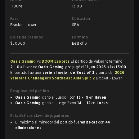
11 June
13:00
Fase
Ubicación
Bracket - Lower
SEA
Bolsa de premios
Formato
$
50000
Best of 3
Oasis Gaming
vs
BOOM Esports
El partido de Valorant terminó
2 - 0
a favor de
Oasis Gaming
y se jugó el
11 jun 2026
a las
13:00
.
El partido fue una
serie al mejor de Best of 3
y parte del
2026
Valorant Challengers Southeast Asia Split 2
Bracket - Lower.
Desglose del partido
Oasis Gaming
ganó el Juego 1 con
13 - 9
en
Haven
Oasis Gaming
ganó el Juego 2 con
14 - 12
en
Lotus
Estadísticas clave de jugadores
El máximo eliminador del partido fue
whitecat
con
44
eliminaciones
.