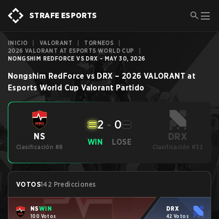
STRAFE ESPORTS
INICIO
|
VALORANT
|
TORNEOS
|
2026 VALORANT AT ESPORTS WORLD CUP
|
NONGSHIM REDFORCE VS DRX - MAY 30, 2026
Nongshim RedForce
vs
DRX
–
2026 VALORANT at
Esports World Cup
Valorant
Partido
2
-
0
DRX
NS
WIN
LOSE
Clasificación #8
Clasificación #32
VOTOS
142 Predicciones
NS
WIN
DRX
100 Votos
42 Votos