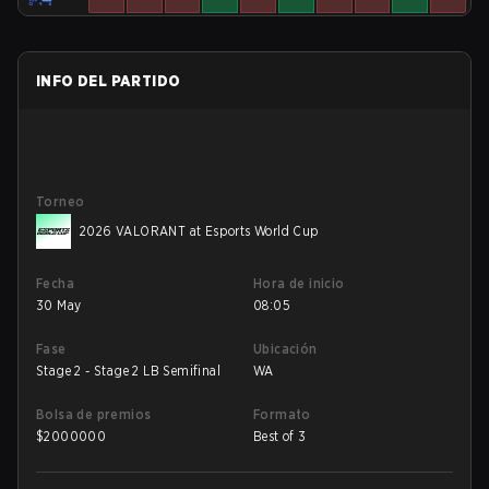
INFO DEL PARTIDO
Torneo
2026 VALORANT at Esports World Cup
Fecha
Hora de inicio
30 May
08:05
Fase
Ubicación
Stage 2 - Stage 2 LB Semifinal
WA
Bolsa de premios
Formato
$
2000000
Best of 3