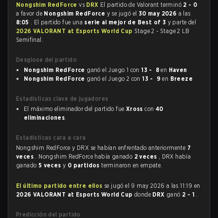
Nongshim RedForce
vs
DRX
El partido de Valorant terminó
2 - 0
a favor de
Nongshim RedForce
y se jugó el
30 may 2026
a las
8:05
. El partido fue una
serie al mejor de Best of 3
y parte del
2026 VALORANT at Esports World Cup
Stage 2 - Stage 2 LB
Semifinal.
Desglose del partido
Nongshim RedForce
ganó el Juego 1 con
13 - 8
en
Haven
Nongshim RedForce
ganó el Juego 2 con
13 - 9
en
Breeze
Estadísticas clave de jugadores
El máximo eliminador del partido fue
Xross
con
40
eliminaciones
.
Estadísticas cara a cara
Nongshim RedForce y DRX se habían enfrentado anteriormente
7
veces
. Nongshim RedForce había ganado
2 veces
, DRX había
ganado
5 veces
y
0 partidos
terminaron en empate.
El último partido entre ellos
se jugó el 9 may 2026 a las 11:19 en
2026 VALORANT at Esports World Cup
donde
DRX
ganó
2 - 1
.
Predicción del partido