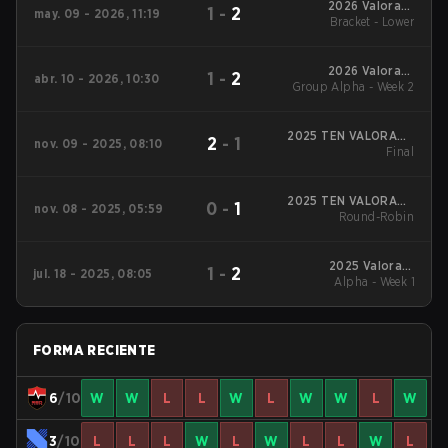
2026 Valorant
1
-
2
may. 09 - 2026, 11:19
Champions Tour:
Bracket - Lower
Pacific Stage 1
2026 Valorant
1
-
2
abr. 10 - 2026, 10:30
Group Alpha - Week 2
Champions Tour:
Pacific Stage 1
2025 TEN VALORANT
2
-
1
nov. 09 - 2025, 08:10
Global Invitational
Final
2025 TEN VALORANT
0
-
1
nov. 08 - 2025, 05:59
Global Invitational
Round-Robin
2025 Valorant
1
-
2
jul. 18 - 2025, 08:05
Champions Tour:
Alpha - Week 1
Pacific Stage 2
FORMA RECIENTE
6
/10
W
W
L
L
W
L
W
W
L
W
3
/10
L
L
L
W
L
W
L
L
W
L