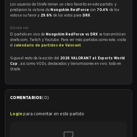
Los usuarios de Strafe tenían un claro favorito en este partido, y
predijeron la victoria de
Nongshim RedForce
con
70.4%
de los
votos a su favor y
29.6%
de los votos para
DRX
.
Dónde ver
El partido en vivo de
Nongshim RedForce vs DRX
se transmitió en
strafe.com, Twitch y Youtube. Para ver más partidos como este, visita
el
calendario de partidos de Valorant
.
Sigue el resto de la acción del
2026 VALORANT at Esports World
Cup
, así como VODs, destacados y transmisiones en vivo, todo en
Strafe.
COMENTARIOS
(
0
)
Login
para comentar en este partido