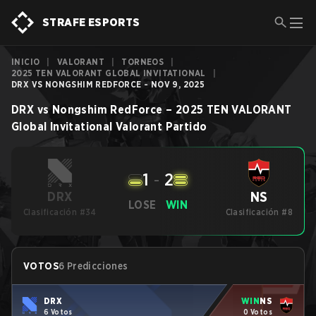
STRAFE ESPORTS
INICIO
|
VALORANT
|
TORNEOS
|
2025 TEN VALORANT GLOBAL INVITATIONAL
|
DRX VS NONGSHIM REDFORCE - NOV 9, 2025
DRX
vs
Nongshim RedForce
–
2025 TEN VALORANT
Global Invitational
Valorant
Partido
1
-
2
NS
DRX
LOSE
WIN
Clasificación #34
Clasificación #8
VOTOS
6 Predicciones
DRX
WIN
NS
6 Votos
0 Votos