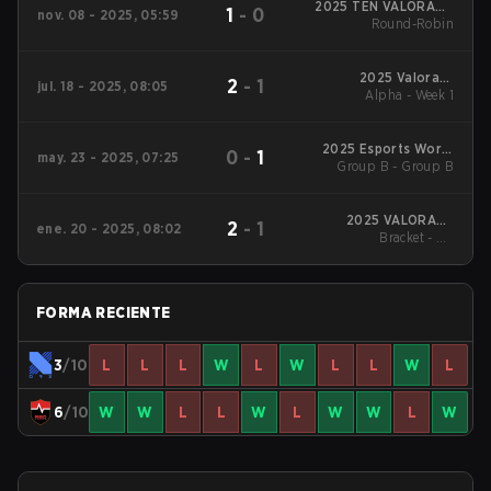
2025 TEN VALORANT
1
-
0
nov. 08 - 2025, 05:59
Global Invitational
Round-Robin
2025 Valorant
2
-
1
jul. 18 - 2025, 08:05
Champions Tour:
Alpha - Week 1
Pacific Stage 2
2025 Esports World
0
-
1
may. 23 - 2025, 07:25
Group B - Group B
Cup
2025 VALORANT
2
-
1
ene. 20 - 2025, 08:02
Champions Tour:
Bracket - UB
Pacific KICK-OFF
Quarterfinal
FORMA RECIENTE
3
/10
L
L
L
W
L
W
L
L
W
L
6
/10
W
W
L
L
W
L
W
W
L
W