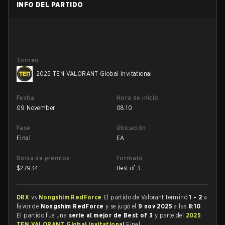
INFO DEL PARTIDO
Torneo
2025 TEN VALORANT Global Invitational
Fecha
Hora de inicio
09 November
08:10
Fase
Ubicación
Final
EA
Bolsa de premios
Formato
$
27934
Best of 3
DRX
vs
Nongshim RedForce
El partido de Valorant terminó
1 - 2
a
favor de
Nongshim RedForce
y se jugó el
9 nov 2025
a las
8:10
.
El partido fue una
serie al mejor de Best of 3
y parte del
2025
TEN VALORANT Global Invitational
Final.