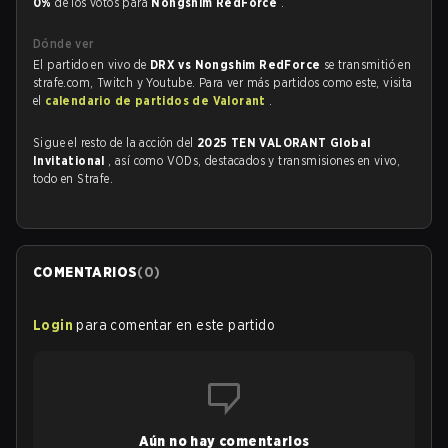
0%
de los votos para
Nongshim RedForce
.
Dónde ver
El partido en vivo de
DRX vs Nongshim RedForce
se transmitió en
strafe.com, Twitch y Youtube. Para ver más partidos como este, visita
el
calendario de partidos de Valorant
.
Sigue el resto de la acción del
2025 TEN VALORANT Global
Invitational
, así como VODs, destacados y transmisiones en vivo,
todo en Strafe.
COMENTARIOS
(
0
)
Login
para comentar en este partido
Aún no hay comentarios