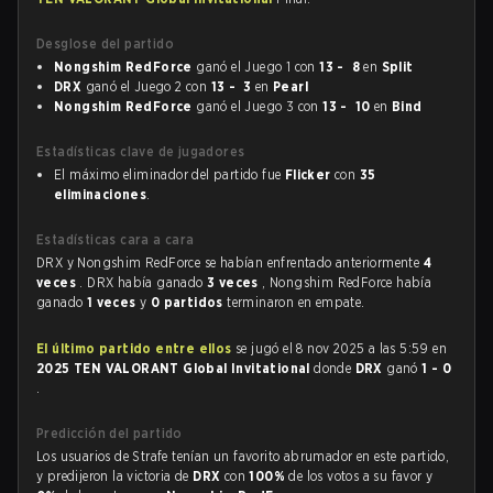
Desglose del partido
Nongshim RedForce
ganó el Juego 1 con
13 - 8
en
Split
DRX
ganó el Juego 2 con
13 - 3
en
Pearl
Nongshim RedForce
ganó el Juego 3 con
13 - 10
en
Bind
Estadísticas clave de jugadores
El máximo eliminador del partido fue
Flicker
con
35
eliminaciones
.
Estadísticas cara a cara
DRX y Nongshim RedForce se habían enfrentado anteriormente
4
veces
. DRX había ganado
3 veces
, Nongshim RedForce había
ganado
1 veces
y
0 partidos
terminaron en empate.
El último partido entre ellos
se jugó el 8 nov 2025 a las 5:59 en
2025 TEN VALORANT Global Invitational
donde
DRX
ganó
1 - 0
.
Predicción del partido
Los usuarios de Strafe tenían un favorito abrumador en este partido,
y predijeron la victoria de
DRX
con
100%
de los votos a su favor y