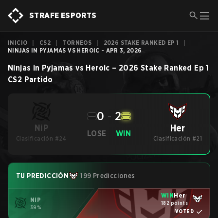
STRAFE ESPORTS
INICIO
|
CS2
|
TORNEOS
|
2026 STAKE RANKED EP 1
|
NINJAS IN PYJAMAS VS HEROIC - APR 3, 2026
Ninjas in Pyjamas
vs
Heroic
–
2026 Stake Ranked Ep 1
CS2
Partido
0
-
2
Her
NiP
LOSE
WIN
Clasificación #24
Clasificación #21
TU PREDICCIÓN
199 Predicciones
WIN
Her
NiP
182 points
39%
VOTED