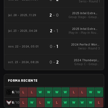
Swiss - Round 1
Bucharest
2025 Intel Extreme
2
-
0
jul. 28 - 2025, 11:29
Group Stage - Group B
Masters Cologne
Lower
2025 Intel Extreme
2
-
1
jul. 23 - 2025, 04:28
Play-In - Play-In Round
Masters Cologne
of 16
2024 Perfect World
0
-
1
nov. 22 - 2024, 05:01
Shanghai Major :
Swiss - Round 3
European RMR B
2024 Thunderpick
0
-
2
oct. 23 - 2024, 08:26
World Championship
Group C - Group C
Winners' Match
FORMA RECIENTE
6
/10
L
L
W
W
W
W
L
L
W
W
6
/10
L
W
L
W
L
W
W
W
W
L