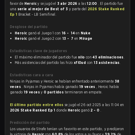
favor de
Heroic
y se jugó el
3 abr 2026
a las
12:00
. El partido fue
una
serie al mejor de Best of 3
y parte del
2026 Stake Ranked
Ep 1
Bracket - LB Semifinal.
Desglose del partido
Heroic
ganó el Juego 1 con
16 - 14
en
Nuke
Heroic
ganó el Juego 2 con
13 - 7
en
Mirage
Estadísticas clave de jugadores
El máximo eliminador del partido fue
nilo
con
43 eliminaciones
.
Más asistencias del partido las hizo
xfl0ud
con
13 asistencias
.
Estadísticas cara a cara
Ninjas in Pyjamas y Heroic se habían enfrentado anteriormente
38
veces
. Ninjas in Pyjamas había ganado
19 veces
, Heroic había
ganado
19 veces
y
0 partidos
terminaron en empate.
El último partido entre ellos
se jugó el 26 oct 2025 a las 11:04 en
2026 Stake Ranked Ep 1
donde
Heroic
ganó
2 - 0
.
Predicción del partido
Los usuarios de Strafe tenían un favorito en este partido, y predijeron
la victoria de
Heroic
con
60.8%
de los votos a su favor y
39.2%
de