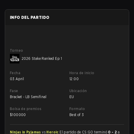
INFO DEL PARTIDO
Torneo
2026 Stake Ranked Ep 1
Fecha
Hora de inicio
03 April
12:00
Fase
Ubicación
Bracket - LB Semifinal
EU
Bolsa de premios
Formato
$
100000
Best of 3
Ninjas in Pyjamas
vs
Heroic
El partido de CS:GO terminó
0 - 2
a