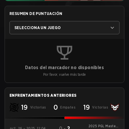
RESUMEN DE PUNTUACIÓN
SELECCIONA UN JUEGO
Datos del marcador no disponibles
Por favor, vuelve más tarde
ENFRENTAMIENTOS ANTERIORES
19
0
19
Victorias
Empates
Victorias
2025 PGL Masters
0
-
2
oct. 26 - 2025, 11:04