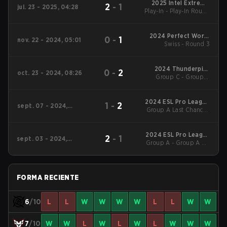
2025 Intel Extreme
2
-
1
jul. 23 - 2025, 04:28
Play-In - Play-In Round
Masters Cologne
of 16
2024 Perfect World
0
-
1
nov. 22 - 2024, 05:01
Shanghai Major :
Swiss - Round 3
European RMR B
2024 Thunderpick
0
-
2
oct. 23 - 2024, 08:26
World Championship
Group C - Group C
Winners' Match
2024 ESL Pro League
1
-
2
sept. 07 - 2024,
Group A Last Chance -
Season 20
02:28
Group A Last Chance
Semifinal
2024 ESL Pro League
2
-
1
sept. 03 - 2024,
Group A - Group A UB
Season 20
02:36
Quarterfinal
FORMA RECIENTE
6
/10
L
L
W
W
W
W
L
L
W
W
7
/10
W
W
L
W
L
W
L
W
W
W