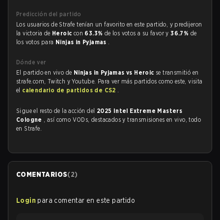
Predicción del partido
Los usuarios de Strafe tenían un favorito en este partido, y predijeron
la victoria de
Heroic
con
63.3%
de los votos a su favor y
36.7%
de
los votos para
Ninjas in Pyjamas
.
Dónde ver
El partido en vivo de
Ninjas in Pyjamas vs Heroic
se transmitió en
strafe.com, Twitch y Youtube. Para ver más partidos como este, visita
el
calendario de partidos de CS2
.
Sigue el resto de la acción del
2025 Intel Extreme Masters
Cologne
, así como VODs, destacados y transmisiones en vivo, todo
en Strafe.
COMENTARIOS
(
2
)
Login
para comentar en este partido