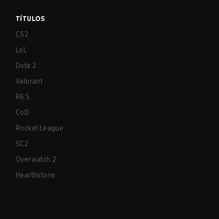
TÍTULOS
CS2
LoL
Dota 2
Valorant
R6:S
CoD
Rocket League
SC2
Overwatch 2
Hearthstone