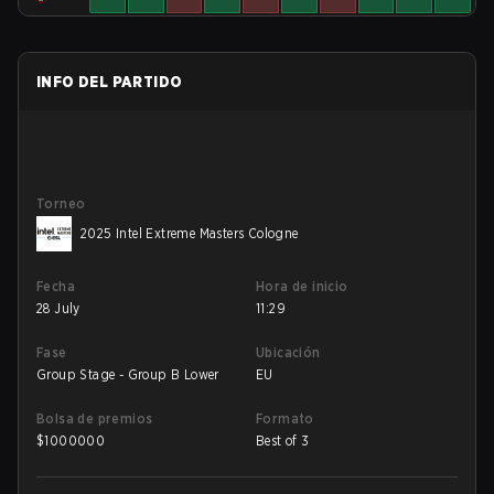
INFO DEL PARTIDO
Torneo
2025 Intel Extreme Masters Cologne
Fecha
Hora de inicio
28 July
11:29
Fase
Ubicación
Group Stage - Group B Lower
EU
Bolsa de premios
Formato
$
1000000
Best of 3