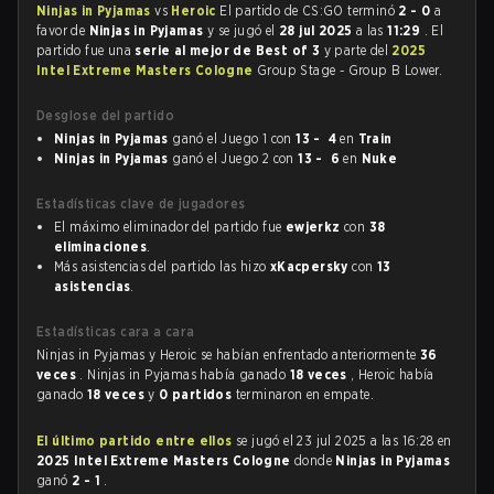
Ninjas in Pyjamas
vs
Heroic
El partido de CS:GO terminó
2 - 0
a
favor de
Ninjas in Pyjamas
y se jugó el
28 jul 2025
a las
11:29
. El
partido fue una
serie al mejor de Best of 3
y parte del
2025
Intel Extreme Masters Cologne
Group Stage - Group B Lower.
Desglose del partido
Ninjas in Pyjamas
ganó el Juego 1 con
13 - 4
en
Train
Ninjas in Pyjamas
ganó el Juego 2 con
13 - 6
en
Nuke
Estadísticas clave de jugadores
El máximo eliminador del partido fue
ewjerkz
con
38
eliminaciones
.
Más asistencias del partido las hizo
xKacpersky
con
13
asistencias
.
Estadísticas cara a cara
Ninjas in Pyjamas y Heroic se habían enfrentado anteriormente
36
veces
. Ninjas in Pyjamas había ganado
18 veces
, Heroic había
ganado
18 veces
y
0 partidos
terminaron en empate.
El último partido entre ellos
se jugó el 23 jul 2025 a las 16:28 en
2025 Intel Extreme Masters Cologne
donde
Ninjas in Pyjamas
ganó
2 - 1
.