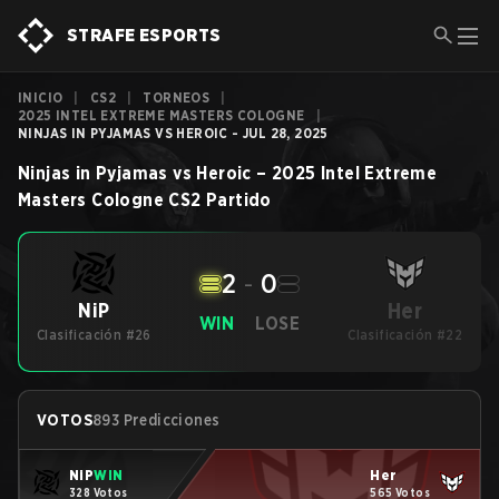
STRAFE ESPORTS
INICIO
|
CS2
|
TORNEOS
|
2025 INTEL EXTREME MASTERS COLOGNE
|
NINJAS IN PYJAMAS VS HEROIC - JUL 28, 2025
Ninjas in Pyjamas
vs
Heroic
–
2025 Intel Extreme
Masters Cologne
CS2
Partido
2
-
0
Her
NiP
WIN
LOSE
Clasificación #26
Clasificación #22
VOTOS
893 Predicciones
NiP
WIN
Her
328 Votos
565 Votos