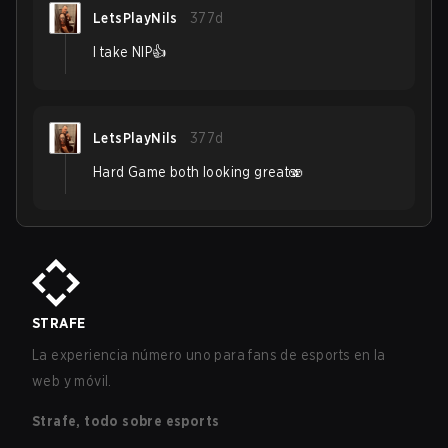
LetsPlayNils
377d
I take NIP👍
LetsPlayNils
377d
Hard Game both looking great🫨
STRAFE
La experiencia número uno para fans de esports en la
web y móvil.
Strafe, todo sobre esports