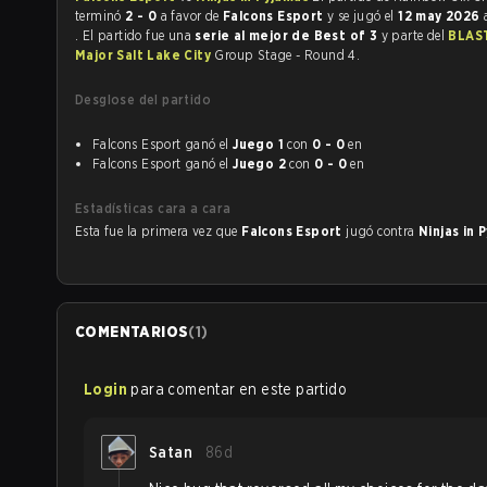
terminó
2 - 0
a favor de
Falcons Esport
y se jugó el
12 may 2026
. El partido fue una
serie al mejor de Best of 3
y parte del
BLAS
Major Salt Lake City
Group Stage - Round 4.
Desglose del partido
Falcons Esport ganó el
Juego 1
con
0 - 0
en
Falcons Esport ganó el
Juego 2
con
0 - 0
en
Estadísticas cara a cara
Esta fue la primera vez que
Falcons Esport
jugó contra
Ninjas in
COMENTARIOS
(
1
)
Login
para comentar en este partido
Satan
86d