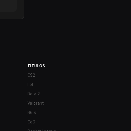
TÍTULOS
CS2
LoL
Dota 2
Valorant
R6:S
CoD