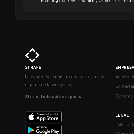
Nice bug that reversed all my choices for the da
STRAFE
EMPRES
La experiencia número uno para fans de
Acerca de
esports en la web y móvil.
Contácta
Carreras
Strafe, todo sobre esports
LEGAL
Política 