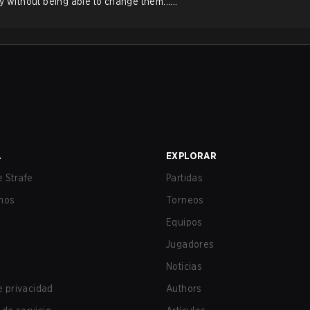
y without being able to change them......
A
EXPLORAR
 Strafe
Partidas
nos
Torneos
Equipos
Jugadores
Noticias
de privacidad
Authors