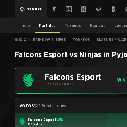
STRAFE
Inicio
Partidas
Torneos
Equipos
Jugad
INICIO
|
RAINBOW 6: SIEGE
|
TORNEOS
|
BLAST R6 MAJOR
Falcons Esport
vs
Ninjas in Py
Falcons Esport
WIN
Clasificación #32
VOTOS
322 Predicciones
Falcons Esport
WIN
188 Votos