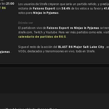
a las
21:00
Los usuarios de Strafe creyeron que sería un partido reñido, y predijeron la
T R6
victoria de
Falcons Esport
con
58.4%
de los votos a su favor y
41
votos para
Ninjas in Pyjamas
.
Dónde ver
El partido en vivo de
Falcons Esport vs Ninjas in Pyjamas
se tra
strafe.com, Twitch y Youtube. Para ver más partidos como este, visit
calendario de partidos de R6:S
.
Sigue el resto de la acción del
BLAST R6 Major Salt Lake City
, a
VODs, destacados y transmisiones en vivo, todo en Strafe.
 Pyjamas
.