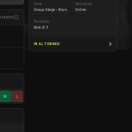
Fase
Ubicación
Group Stage - Round
Online
4
MITADOS
Formato
Best of 3
IR AL TORNEO
W
L