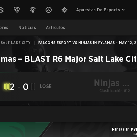
Apuestas De Esports
ores
Noticias
Artículos
 SALT LAKE CITY
|
FALCONS ESPORT VS NINJAS IN PYJAMAS - MAY 12, 
jamas
–
BLAST R6 Major Salt Lake Ci
Ninjas in
2
-
0
LOSE
Pyjamas
Clasificación #12
Ninjas in P
13