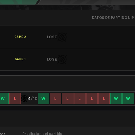
DATOS DE PARTIDO LI
LOSE
GAME
2
LOSE
GAME
1
W
L
4
/10
W
L
L
L
L
L
W
W
Predicción del partido