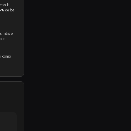
.6%
de los
nsmitió en
a el
sí como