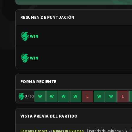
RESUMEN DE PUNTUACIÓN
WIN
WIN
FORMA RECIENTE
7
/10
W
W
W
W
L
W
W
L
VISTA PREVIA DEL PARTIDO
Falcons Esport
vs
Ninjas in Pyjamas
El partido de Rainbow Six Siege