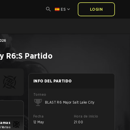
ES
LOGIN
2026
ty
R6:S
Partido
INFO DEL PARTIDO
Torneo
BLAST R6 Major Salt Lake City
Fecha
Hora de inicio
12 May
21:00
yjamas
4 Votos