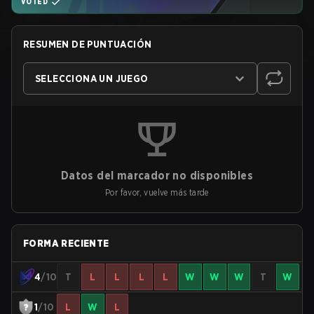
VOTED
RESUMEN DE PUNTUACIÓN
SELECCIONA UN JUEGO
Datos del marcador no disponibles
Por favor, vuelve más tarde
FORMA RECIENTE
4
/10
T
L
L
L
L
W
W
W
T
W
1
/10
L
W
L