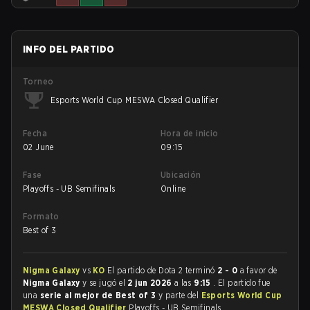
INFO DEL PARTIDO
Torneo
Esports World Cup MESWA Closed Qualifier
Fecha
Hora de inicio
02 June
09:15
Fase
Ubicación
Playoffs - UB Semifinals
Online
Formato
Best of 3
Nigma Galaxy
vs
KO
El partido de Dota 2 terminó
2 - 0
a favor de
Nigma Galaxy
y se jugó el
2 jun 2026
a las
9:15
. El partido fue
una
serie al mejor de Best of 3
y parte del
Esports World Cup
MESWA Closed Qualifier
Playoffs - UB Semifinals.