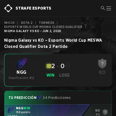
STRAFE ESPORTS
INICIO
|
DOTA 2
|
TORNEOS
|
ESPORTS WORLD CUP MESWA CLOSED QUALIFIER
|
NIGMA GALAXY VS KO - JUN 2, 2026
Nigma Galaxy
vs
KO
–
Esports World Cup MESWA
Closed Qualifier
Dota 2
Partido
2
-
0
KO
NGG
WIN
LOSE
Clasificación #12
-
TU PREDICCIÓN
24 Predicciones
NGG
WIN
KO
158 points
8%