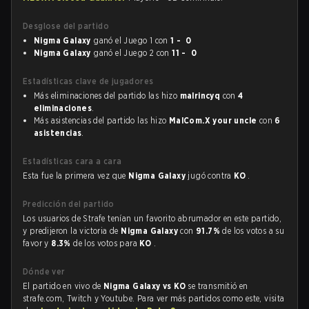
Desglose del partido
Nigma Galaxy
ganó el Juego 1 con
1 - 0
Nigma Galaxy
ganó el Juego 2 con
11 - 0
Estadísticas clave de jugadores
Más eliminaciones del partido las hizo
malrincyq
con
4
eliminaciones
.
Más asistencias del partido las hizo
MalCom.X your uncle
con
6
asistencias
.
Estadísticas cara a cara
Esta fue la primera vez que
Nigma Galaxy
jugó contra
KO
.
Predicción del partido
Los usuarios de Strafe tenían un favorito abrumador en este partido,
y predijeron la victoria de
Nigma Galaxy
con
91.7%
de los votos a su
favor y
8.3%
de los votos para
KO
.
Dónde ver
El partido en vivo de
Nigma Galaxy vs KO
se transmitió en
strafe.com, Twitch y Youtube. Para ver más partidos como este, visita