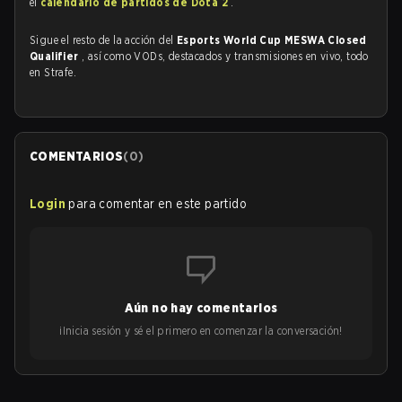
el
calendario de partidos de Dota 2
.
Sigue el resto de la acción del
Esports World Cup MESWA Closed
Qualifier
, así como VODs, destacados y transmisiones en vivo, todo
en Strafe.
COMENTARIOS
(
0
)
Login
para comentar en este partido
Aún no hay comentarios
¡Inicia sesión y sé el primero en comenzar la conversación!