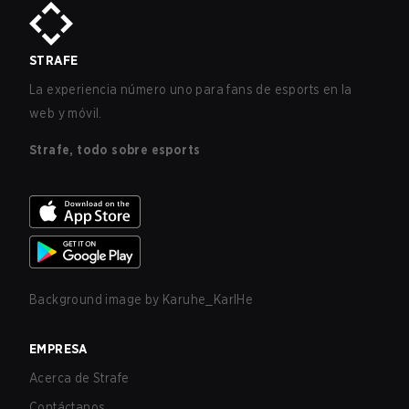
STRAFE
La experiencia número uno para fans de esports en la
web y móvil.
Strafe, todo sobre esports
Background image by
Karuhe_KarlHe
EMPRESA
Acerca de Strafe
Contáctanos