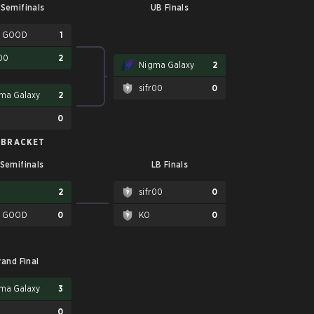
Semifinals
UB Finals
L GOOD
1
r00
2
Nigma Galaxy
2
sifr00
0
ma Galaxy
2
0
 BRACKET
 Semifinals
LB Finals
2
sifr00
0
L GOOD
0
KO
0
rand Final
ma Galaxy
3
0