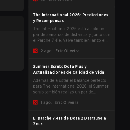
The International 2026 comience y los
equipos se lancen de lleno por una
oportunidad de gloria eterna.
The International 2026: Predicciones
y Recompensas
The International 2026 está a solo un
par de semanas de distancia y, junto con
el Parche 7.41e, Valve también lanzó el
menú del torneo, donde puedes hacer
2 ago.
Eric Oliveira
tus predicciones para la Fase de Grupos
y consultar las recompensas de este
año.
Summer Scrub: Dota Plus y
Actualizaciones de Calidad de Vida
Además de ajustar el balance perfecto
para The International 2026, el Summer
scrub también realizó un par de
actualizaciones pequeñas pero
1 ago.
Eric Oliveira
importantes. Los suscriptores de Dota
Plus obtuvieron una nueva pantalla de
desglose post-partida y ahora todos los
El parche 7.41e de Dota 2 Destruye a
jugadores pueden vincular teclas de
Zeus
acceso rápido para unidades que no