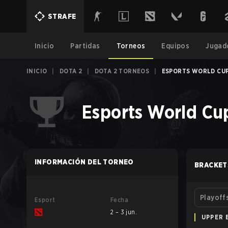
STRAFE
Inicio
Partidas
Torneos
Equipos
Jugad
INICIO
|
DOTA 2
|
DOTA 2 TORNEOS
|
ESPORTS WORLD CUP
Esports World Cu
INFORMACIÓN DEL TORNEO
BRACKET
Playoff
Esport
Fecha
2 – 3 jun.
UPPER 