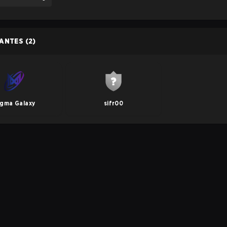
PANTES
(2)
igma Galaxy
sifr00