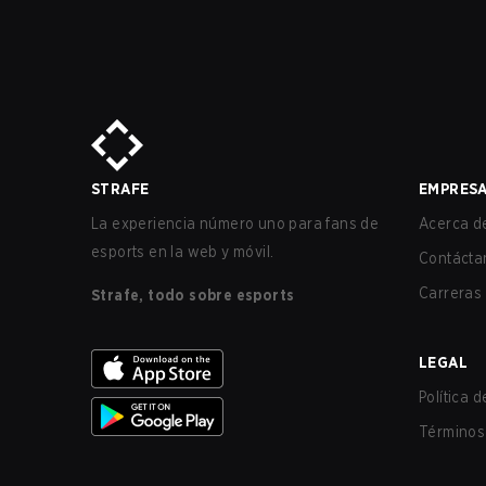
STRAFE
EMPRES
La experiencia número uno para fans de
Acerca de
esports en la web y móvil.
Contácta
Carreras
Strafe, todo sobre esports
LEGAL
Política 
Términos 