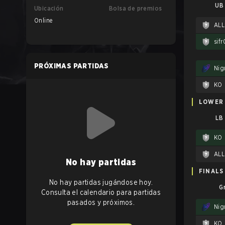
UB 
Ubicación
Bolsa de premios
Online
AL
sif
PRÓXIMAS PARTIDAS
Nig
KO
LOWER
LB
KO
AL
No hay partidas
FINALS
No hay partidas jugándose hoy.
G
Consulta el calendario para partidas
pasados y próximos.
Nig
KO