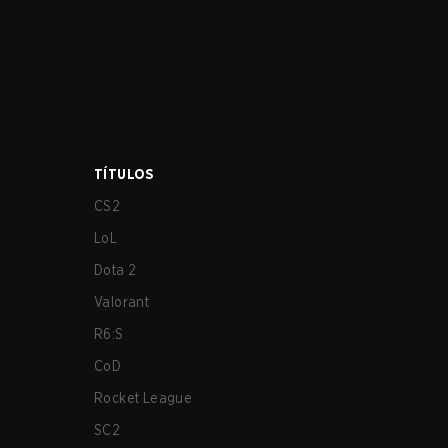
los más afectados por estos problemas.
TÍTULOS
CS2
LoL
Dota 2
Valorant
R6:S
CoD
Rocket League
SC2