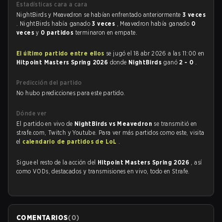
Estadísticas cara a cara
NightBirds y Meavedron se habían enfrentado anteriormente
3 veces
. NightBirds había ganado
3 veces
, Meavedron había ganado
0
veces
y
0 partidos
terminaron en empate.
El último partido entre ellos
se jugó el 18 abr 2026 a las 11:00 en
Hitpoint Masters Spring 2026
donde
NightBirds
ganó
2 - 0
.
Predicción del partido
No hubo predicciones para este partido.
Dónde ver
El partido en vivo de
NightBirds vs Meavedron
se transmitió en
strafe.com, Twitch y Youtube. Para ver más partidos como este, visita
el
calendario de partidos de LoL
.
Sigue el resto de la acción del
Hitpoint Masters Spring 2026
, así
como VODs, destacados y transmisiones en vivo, todo en Strafe.
COMENTARIOS
(
0
)