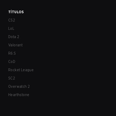
TÍTULOS
CS2
LoL
Dota 2
Valorant
R6:S
CoD
Rocket League
SC2
Overwatch 2
Hearthstone