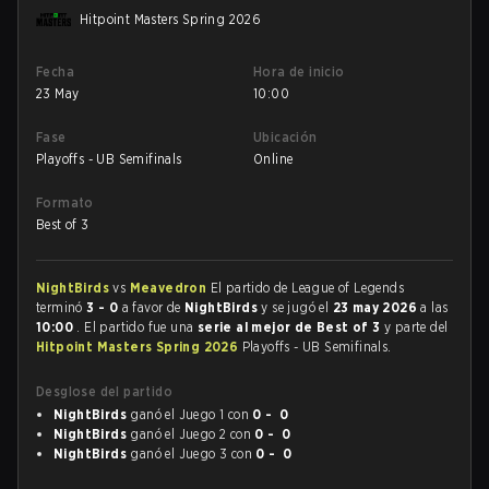
Hitpoint Masters Spring 2026
Fecha
Hora de inicio
23 May
10:00
Fase
Ubicación
Playoffs - UB Semifinals
Online
Formato
Best of 3
NightBirds
vs
Meavedron
El partido de League of Legends
terminó
3 - 0
a favor de
NightBirds
y se jugó el
23 may 2026
a las
10:00
. El partido fue una
serie al mejor de Best of 3
y parte del
Hitpoint Masters Spring 2026
Playoffs - UB Semifinals.
Desglose del partido
NightBirds
ganó el Juego 1 con
0 - 0
NightBirds
ganó el Juego 2 con
0 - 0
NightBirds
ganó el Juego 3 con
0 - 0