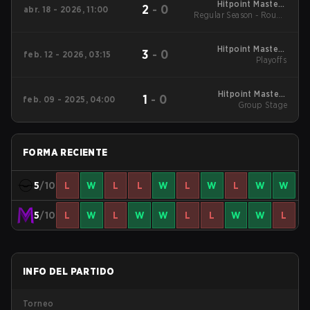
Hitpoint Masters
2
-
0
abr. 18 - 2026, 11:00
Regular Season - Round
Spring 2026
1
Hitpoint Masters
3
-
0
feb. 12 - 2026, 03:15
Winter 2026 Playoffs
Playoffs
Hitpoint Masters
1
-
0
feb. 09 - 2025, 04:00
Winter 2025 Group
Group Stage
Stage
FORMA RECIENTE
5
/10
L
W
L
L
W
L
W
L
W
W
5
/10
L
W
L
W
W
L
L
W
W
L
INFO DEL PARTIDO
Torneo