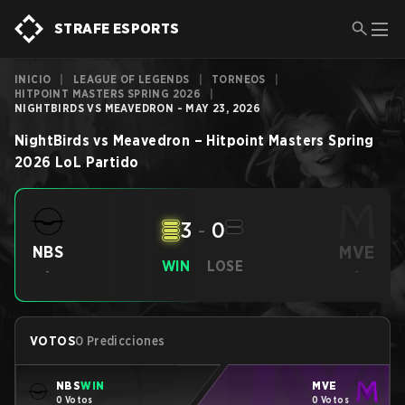
STRAFE ESPORTS
INICIO
|
LEAGUE OF LEGENDS
|
TORNEOS
|
HITPOINT MASTERS SPRING 2026
|
NIGHTBIRDS VS MEAVEDRON - MAY 23, 2026
NightBirds
vs
Meavedron
–
Hitpoint Masters Spring
2026
LoL
Partido
3
-
0
MVE
NBS
WIN
LOSE
-
-
VOTOS
0 Predicciones
NBS
WIN
MVE
0 Votos
0 Votos