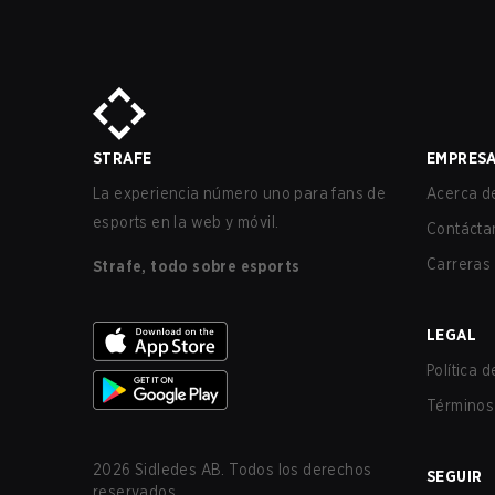
STRAFE
EMPRES
La experiencia número uno para fans de
Acerca de
esports en la web y móvil.
Contácta
Carreras
Strafe, todo sobre esports
LEGAL
Política 
Términos 
2026
Sidledes AB. Todos los derechos
SEGUIR
reservados.