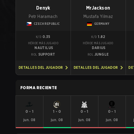
Denyk
MrJackson
Petr Haramach
Mustafa Yilmaz
CZECH REPUBLIC
GERMANY
0.35
1.82
K/D
K/D
HÉROE MÁS JUGADO
HÉROE MÁS JUGADO
NAUTILUS
DARIUS
SUPPORT
JUNGLE
ROL
ROL
DETALLES DEL JUGADOR
DETALLES DEL JUGADOR
DE
FORMA RECIENTE
0
-
1
1
-
0
0
-
1
0
-
1
jun. 08
jun. 08
jun. 08
jun. 08