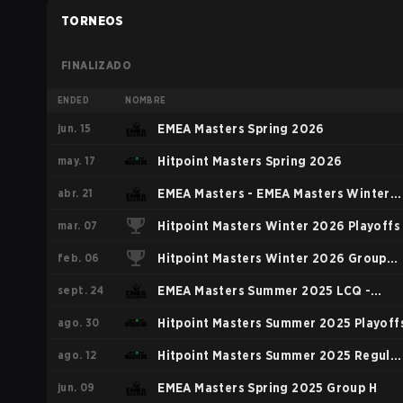
TORNEOS
FINALIZADO
ENDED
NOMBRE
jun. 15
EMEA Masters Spring 2026
may. 17
Hitpoint Masters Spring 2026
abr. 21
EMEA Masters - EMEA Masters Winter
mar. 07
2026
Hitpoint Masters Winter 2026 Playoffs
feb. 06
Hitpoint Masters Winter 2026 Group
sept. 24
Stage
EMEA Masters Summer 2025 LCQ -
ago. 30
Group A
Hitpoint Masters Summer 2025 Playoff
ago. 12
Hitpoint Masters Summer 2025 Regula
jun. 09
Season
EMEA Masters Spring 2025 Group H