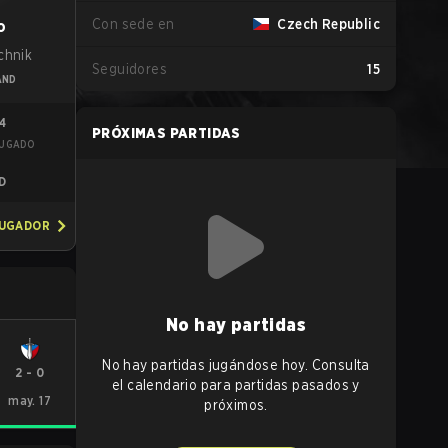
Con sede en
Czech Republic
o
chnik
Seguidores
15
AND
54
PRÓXIMAS PARTIDAS
JUGADO
R
D
JUGADOR
No hay partidas
No hay partidas jugándose hoy. Consulta
2
-
0
el calendario para partidas pasados y
may. 17
próximos.