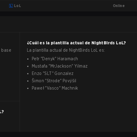
Online
LoL
¿Cuál es la plantilla actual de
NightBirds
LoL
?
a base
La plantilla actual de
NightBirds
LoL
es:
Petr
"
Denyk
"
Haramach
Mustafa
"
MrJackson
"
Yilmaz
Enzo
"
SLT
"
Gonzalez
Šimon
"
Strode
"
Povýšil
Paweł
"
Vasco
"
Machnik
L
?