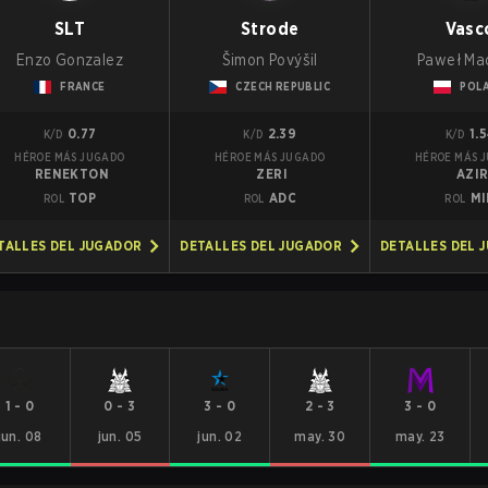
SLT
Strode
Vasc
Enzo Gonzalez
Šimon Povýšil
Paweł Ma
FRANCE
CZECH REPUBLIC
POL
0.77
2.39
1.
K/D
K/D
K/D
HÉROE MÁS JUGADO
HÉROE MÁS JUGADO
HÉROE MÁS 
RENEKTON
ZERI
AZI
TOP
ADC
MI
ROL
ROL
ROL
TALLES DEL JUGADOR
DETALLES DEL JUGADOR
DETALLES DEL 
1
-
0
0
-
3
3
-
0
2
-
3
3
-
0
jun. 08
jun. 05
jun. 02
may. 30
may. 23