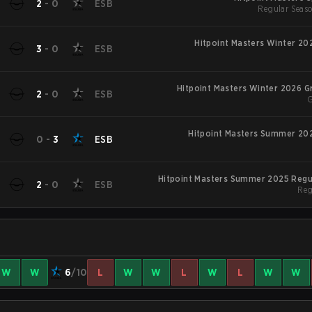
2
-
0
ESB
Regular Seaso
Hitpoint Masters Winter 20
3
-
0
ESB
Hitpoint Masters Winter 2026 G
2
-
0
ESB
G
Hitpoint Masters Summer 202
0
-
3
ESB
Hitpoint Masters Summer 2025 Regu
2
-
0
ESB
Reg
W
W
6
/10
L
W
W
L
W
L
W
W