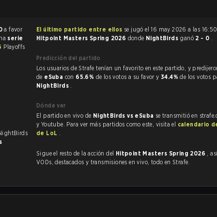
0
a favor
El último partido entre ellos
se jugó el 16 may 2026 a las 16:50
una
serie
Hitpoint Masters Spring 2026
donde
NightBirds
ganó
2 - 0
.
26
Playoffs
Predicción del partido
Los usuarios de Strafe tenían un favorito en este partido, y predijeron la victoria
de
eSuba
con
65.6%
de los votos a su favor y
34.4%
de los votos p
NightBirds
.
Dónde ver
El partido en vivo de
NightBirds vs eSuba
se transmitió en strafe
y Youtube. Para ver más partidos como este, visita el
calendario d
 NightBirds
de LoL
.
s
Sigue el resto de la acción del
Hitpoint Masters Spring 2026
, a
VODs, destacados y transmisiones en vivo, todo en Strafe.