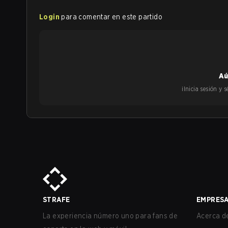
Login
para comentar en este partido
Aú
¡Inicia sesión y
STRAFE
EMPRES
La experiencia número uno para fans de
Acerca de