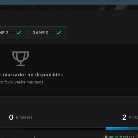
ME 2
GAME 3
l marcador no disponibles
or favor, vuelve más tarde
0
2
Empates
Vict
Hitpoint Masters 