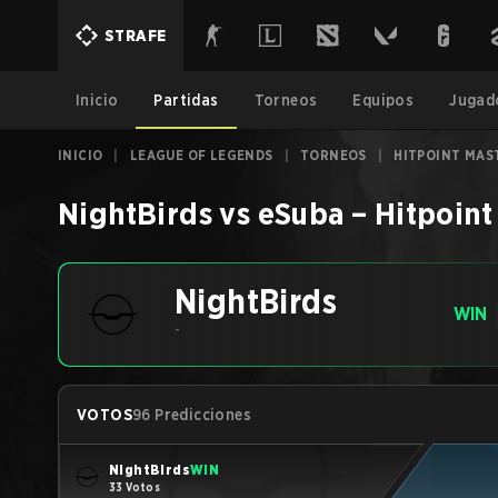
STRAFE
Inicio
Partidas
Torneos
Equipos
Jugad
INICIO
|
LEAGUE OF LEGENDS
|
TORNEOS
|
HITPOINT MAS
NightBirds
vs
eSuba
–
Hitpoint
NightBirds
WIN
-
VOTOS
96 Predicciones
NightBirds
WIN
33 Votos