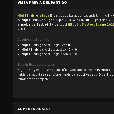
VISTA PREVIA DEL PARTIDO
NightBirds
vs
eSuba
El partido de League of Legends terminó
3 - 
de
NightBirds
y se jugó el
2 jun 2026
a las
14:00
. El partido fue 
al mejor de Best of 3
y parte del
Hitpoint Masters Spring 20
- LB Finals.
Desglose del partido
NightBirds
ganó el Juego 1 con
0 - 0
NightBirds
ganó el Juego 2 con
0 - 0
NightBirds
ganó el Juego 3 con
0 - 0
Estadísticas cara a cara
NightBirds y eSuba se habían enfrentado anteriormente
10 veces
.
había ganado
8 veces
, eSuba había ganado
2 veces
y
0 partido
terminaron en empate.
COMENTARIOS
(
0
)