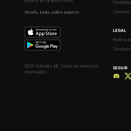
esports en la web y móvil.
Contácta
Carreras
Strafe, todo sobre esports
LEGAL
Política 
Términos 
2026
Sidledes AB. Todos los derechos
SEGUIR
reservados.