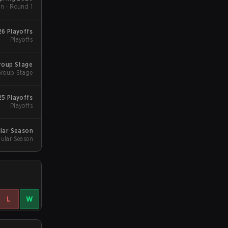
n - Round 1
26 Playoffs
Playoffs
roup Stage
roup Stage
5 Playoffs
Playoffs
lar Season
ular Season
L
W