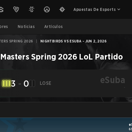
Apuestas De Esports
ores
Noticias
Artículos
TERS SPRING 2026
|
NIGHTBIRDS VS ESUBA - JUN 2, 2026
 Masters Spring 2026
LoL
Partido
eSuba
3
-
0
LOSE
-
e
6