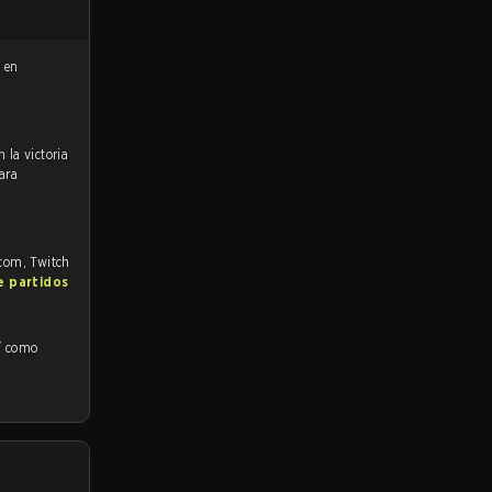
 en
ara
.com, Twitch
e partidos
sí como