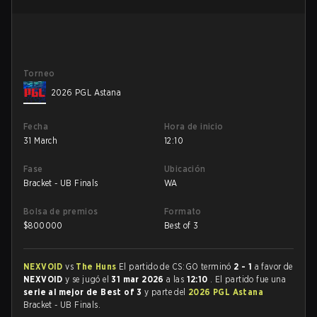
Torneo
2026 PGL Astana
Fecha
Hora de inicio
31 March
12:10
Fase
Ubicación
Bracket - UB Finals
WA
Bolsa de premios
Formato
$
800000
Best of 3
NEXVOID
vs
The Huns
El partido de CS:GO terminó
2 - 1
a favor de
NEXVOID
y se jugó el
31 mar 2026
a las
12:10
. El partido fue una
serie al mejor de Best of 3
y parte del
2026 PGL Astana
Bracket - UB Finals.