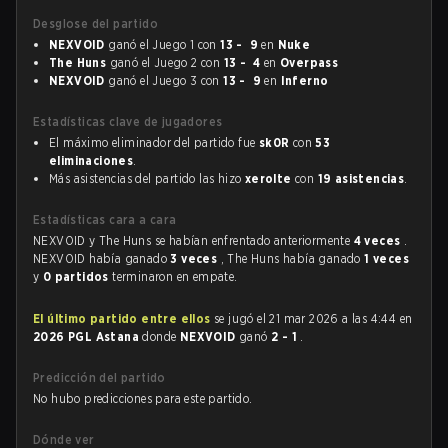
Desglose del partido
NEXVOID
ganó el Juego 1 con
13 - 9
en
Nuke
The Huns
ganó el Juego 2 con
13 - 4
en
Overpass
NEXVOID
ganó el Juego 3 con
13 - 9
en
Inferno
Estadísticas clave de jugadores
El máximo eliminador del partido fue
sk0R
con
53
eliminaciones
.
Más asistencias del partido las hizo
xerolte
con
19 asistencias
.
Estadísticas cara a cara
NEXVOID y The Huns se habían enfrentado anteriormente
4 veces
.
NEXVOID había ganado
3 veces
, The Huns había ganado
1 veces
y
0 partidos
terminaron en empate.
El último partido entre ellos
se jugó el 21 mar 2026 a las 4:44 en
2026 PGL Astana
donde
NEXVOID
ganó
2 - 1
.
Predicción del partido
No hubo predicciones para este partido.
Dónde ver