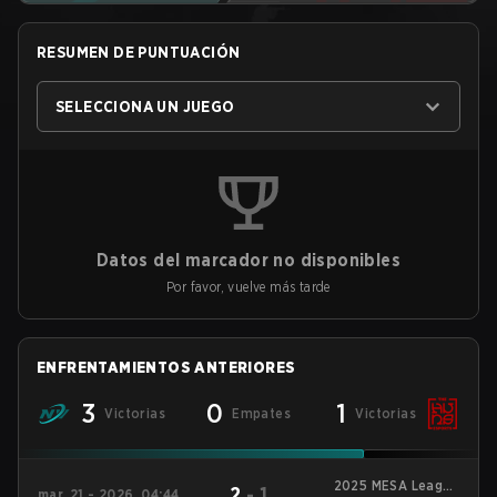
RESUMEN DE PUNTUACIÓN
SELECCIONA UN JUEGO
Datos del marcador no disponibles
Por favor, vuelve más tarde
ENFRENTAMIENTOS ANTERIORES
3
0
1
Victorias
Empates
Victorias
2025 MESA League
2
-
1
mar. 21 - 2026, 04:44