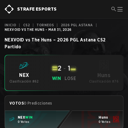
STRAFE ESPORTS
INICIO
|
CS2
|
TORNEOS
|
2026 PGL ASTANA
|
NEXVOID VS THE HUNS - MAR 31, 2026
NEXVOID
vs
The Huns
–
2026 PGL Astana
CS2
Partido
2
-
1
Huns
NEX
WIN
LOSE
Clasificación #62
Clasificación #76
VOTOS
0 Predicciones
NEX
WIN
Huns
0 Votos
0 Votos