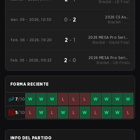
Bracket - LB Final
Season 5
2026 CS Asia
0
-
2
mar. 09 - 2026, 10:30
Championships
Bracket - UB
Quarterfinal
2026 MESA Pro Series
2
-
1
feb. 06 - 2026, 10:20
Bracket - Grand Final
Opening
2026 MESA Pro Series
2
-
0
feb. 05 - 2026, 09:23
Bracket - UB Finals
Opening
FORMA RECIENTE
7
/10
W
W
W
L
L
L
W
W
W
W
5
/10
L
W
L
W
L
W
L
W
W
L
INFO DEL PARTIDO