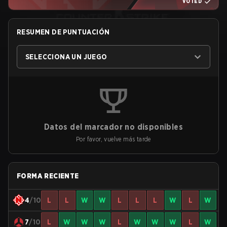
VOTED
RESUMEN DE PUNTUACIÓN
SELECCIONA UN JUEGO
Datos del marcador no disponibles
Por favor, vuelve más tarde
FORMA RECIENTE
4
/10
L
L
W
W
L
L
L
W
L
W
7
/10
L
W
W
W
L
W
W
W
L
W