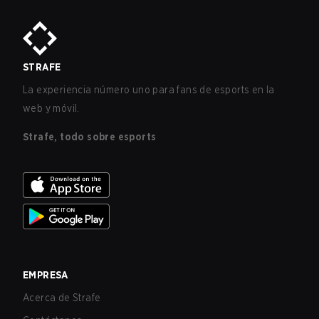
STRAFE
La experiencia número uno para fans de esports en la
web y móvil.
Strafe, todo sobre esports
EMPRESA
Acerca de Strafe