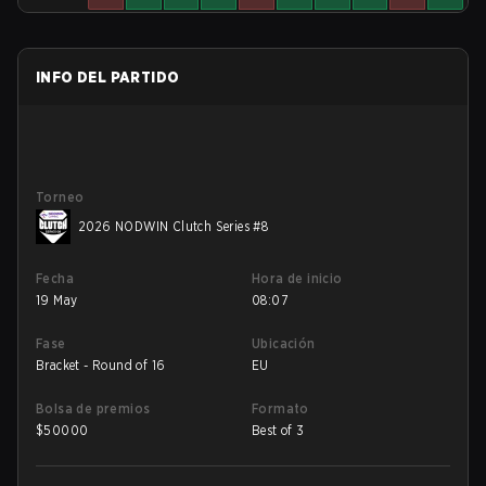
INFO DEL PARTIDO
Torneo
2026 NODWIN Clutch Series #8
Fecha
Hora de inicio
19 May
08:07
Fase
Ubicación
Bracket - Round of 16
EU
Bolsa de premios
Formato
$
50000
Best of 3