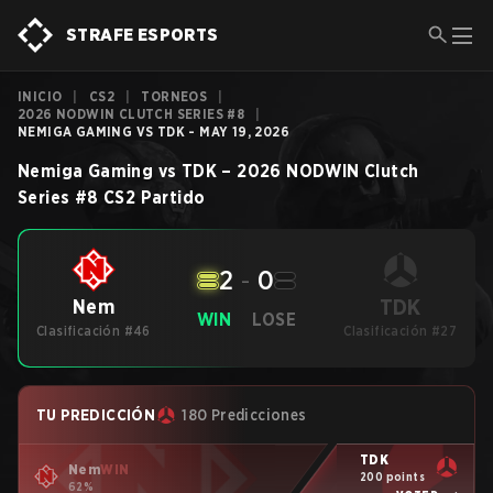
STRAFE ESPORTS
INICIO
|
CS2
|
TORNEOS
|
2026 NODWIN CLUTCH SERIES #8
|
NEMIGA GAMING VS TDK - MAY 19, 2026
Nemiga Gaming
vs
TDK
–
2026 NODWIN Clutch
Series #8
CS2
Partido
2
-
0
TDK
Nem
WIN
LOSE
Clasificación #46
Clasificación #27
TU PREDICCIÓN
180 Predicciones
TDK
Nem
WIN
200 points
62%