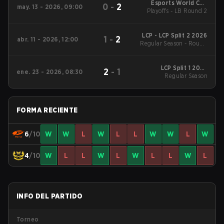
Esports World Cup
0
-
2
may. 13 - 2026, 09:00
Asia-Pacific Qualifier
Playoffs - LB Round 2
LCP - LCP Split 2 2026
1
-
2
abr. 11 - 2026, 12:00
Regular Season - Round
1
LCP Split 1 2026
2
-
1
ene. 23 - 2026, 08:30
Regular Season
Regular Season
FORMA RECIENTE
6
/10
W
W
L
W
L
L
W
W
L
W
4
/10
W
L
L
W
L
W
L
L
W
L
INFO DEL PARTIDO
Torneo