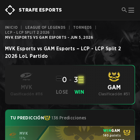
STRAFE ESPORTS
INICIO
|
LEAGUE OF LEGENDS
|
TORNEOS
|
LCP - LCP SPLIT 2 2026
|
MVK ESPORTS VS GAM ESPORTS - JUN 5, 2026
MVK Esports
vs
GAM Esports
–
LCP - LCP Split 2
2026
LoL
Partido
0
-
3
GAM
MVK
LOSE
WIN
Clasificación #116
Clasificación #51
TU PREDICCIÓN
136 Predicciones
WIN
GAM
MVK
140 points
13%