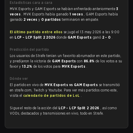
Estadísticas cara a cara
MVK Esports y GAM Esports se habían enfrentado anteriormente
3
veces
. MVK Esports había ganado
1 veces
, GAM Esports había
ganado
2 veces
y
0 partidos
terminaron en empate.
El último partido entre ellos
se jugó el 13 may 2026 a las 9:00
en
LCP - LCP Split 2 2026
donde
GAM Esports
ganó
2 - 0
.
Predicción del partido
Los usuarios de Strafe tenían un favorito abrumador en este partido,
y predijeron la victoria de
GAM Esports
con
86.8%
de los votos a su
favor y
13.2%
de los votos para
MVK Esports
.
Dónde ver
El partido en vivo de
MVK Esports vs GAM Esports
se transmitió
en strafe.com, Twitch y Youtube. Para ver más partidos como este,
visita el
calendario de partidos de LoL
.
Sigue el resto de la acción del
LCP - LCP Split 2 2026
, así como
VODs, destacados y transmisiones en vivo, todo en Strafe.