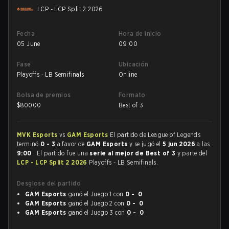
LCP - LCP Split 2 2026
Fecha
Hora de inicio
05 June
09:00
Fase
Ubicación
Playoffs - LB Semifinals
Online
Bolsa de premios
Formato
$
80000
Best of 3
MVK Esports
vs
GAM Esports
El partido de League of Legends
terminó
0 - 3
a favor de
GAM Esports
y se jugó el
5 jun 2026
a las
9:00
. El partido fue una
serie al mejor de Best of 3
y parte del
LCP - LCP Split 2 2026
Playoffs - LB Semifinals.
Desglose del partido
GAM Esports
ganó el Juego 1 con
0 - 0
GAM Esports
ganó el Juego 2 con
0 - 0
GAM Esports
ganó el Juego 3 con
0 - 0