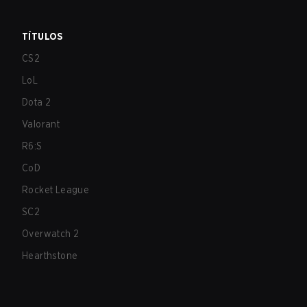
TÍTULOS
CS2
LoL
Dota 2
Valorant
R6:S
CoD
Rocket League
SC2
Overwatch 2
Hearthstone