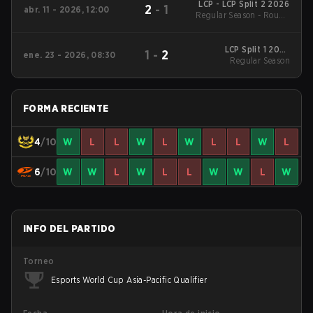
LCP - LCP Split 2 2026
2
-
1
abr. 11 - 2026, 12:00
Regular Season - Round
1
LCP Split 1 2026
1
-
2
ene. 23 - 2026, 08:30
Regular Season
Regular Season
FORMA RECIENTE
4
/10
W
L
L
W
L
W
L
L
W
L
6
/10
W
W
L
W
L
L
W
W
L
W
INFO DEL PARTIDO
Torneo
Esports World Cup Asia-Pacific Qualifier