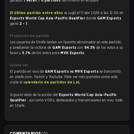
ganado
1 veces
y
0 partidos
terminaron en empate.
El último partido entre ellos
se jugó el 11 abr 2026 a las 12:00 en
Esports World Cup Asia-Pacific Qualifier
donde
GAM Esports
ganó
2 - 1
.
Predicción del partido
Los usuarios de Strafe tenían un favorito abrumador en este partido,
y predijeron la victoria de
GAM Esports
con
94.3%
de los votos a su
favor y
5.7%
de los votos para
MVK Esports
.
Dónde ver
El partido en vivo de
GAM Esports vs MVK Esports
se transmitió
en strafe.com, Twitch y Youtube. Para ver más partidos como este,
visita el
calendario de partidos de LoL
.
Sigue el resto de la acción del
Esports World Cup Asia-Pacific
Qualifier
, así como VODs, destacados y transmisiones en vivo, todo
en Strafe.
COMENTARIOS
(
0
)