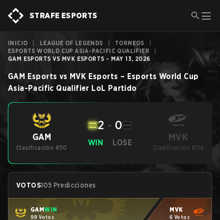
STRAFE ESPORTS
INICIO
|
LEAGUE OF LEGENDS
|
TORNEOS
|
ESPORTS WORLD CUP ASIA-PACIFIC QUALIFIER
|
GAM ESPORTS VS MVK ESPORTS - MAY 13, 2026
GAM Esports
vs
MVK Esports
–
Esports World Cup
Asia-Pacific Qualifier
LoL
Partido
2
-
0
MVK
GAM
WIN
LOSE
Clasificación #50
Clasificación #116
VOTOS
105 Predicciones
GAM
WIN
MVK
99 Votos
6 Votos