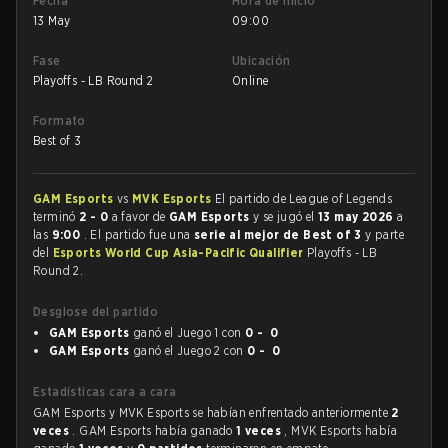
Fecha
Hora de inicio
13 May
09:00
Fase
Ubicación
Playoffs - LB Round 2
Online
Formato
Best of 3
GAM Esports
vs
MVK Esports
El partido de League of Legends
terminó
2 - 0
a favor de
GAM Esports
y se jugó el
13 may 2026
a
las
9:00
. El partido fue una
serie al mejor de Best of 3
y parte
del
Esports World Cup Asia-Pacific Qualifier
Playoffs - LB
Round 2.
Desglose del partido
GAM Esports
ganó el Juego 1 con
0 - 0
GAM Esports
ganó el Juego 2 con
0 - 0
Estadísticas cara a cara
GAM Esports y MVK Esports se habían enfrentado anteriormente
2
veces
. GAM Esports había ganado
1 veces
, MVK Esports había