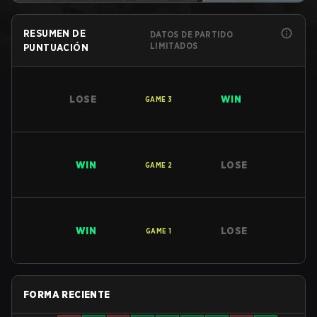
RESUMEN DE
DATOS DE PARTIDO
LIMITADOS
PUNTUACIÓN
LOSE
WIN
GAME
3
WIN
LOSE
GAME
2
WIN
LOSE
GAME
1
FORMA RECIENTE