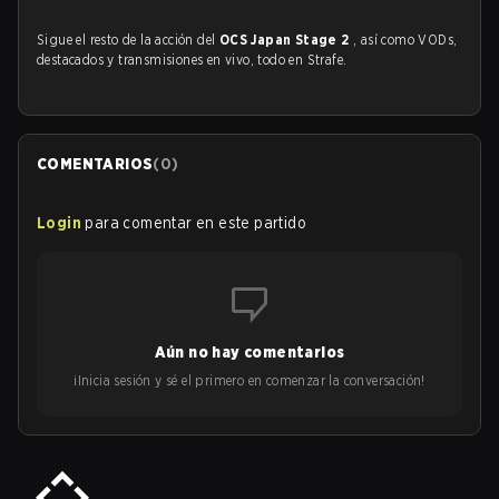
Sigue el resto de la acción del
OCS Japan Stage 2
, así como VODs,
destacados y transmisiones en vivo, todo en Strafe.
COMENTARIOS
(
0
)
Login
para comentar en este partido
Aún no hay comentarios
¡Inicia sesión y sé el primero en comenzar la conversación!