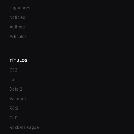
Jugadores
Noticias
Authors
Artículos
TÍTULOS
CS2
LoL
Dota 2
Valorant
R6:S
CoD
Rocket League