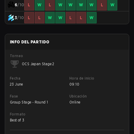
6
/10
L
W
L
W
W
W
W
L
W
3
/10
L
L
W
W
L
L
W
INFO DEL PARTIDO
Torneo
OCS Japan Stage 2
Fecha
Hora de inicio
23 June
09:10
Fase
Ubicación
Group Stage - Round 1
Online
Formato
Best of 3