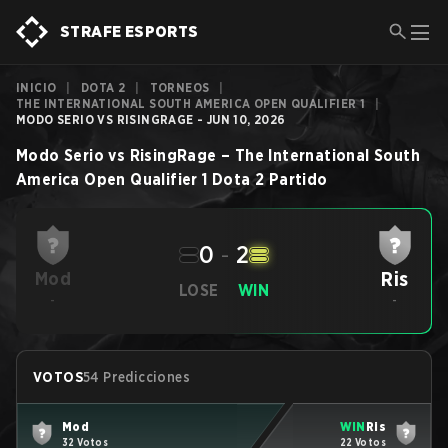
STRAFE ESPORTS
INICIO
|
DOTA 2
|
TORNEOS
|
THE INTERNATIONAL SOUTH AMERICA OPEN QUALIFIER 1
|
MODO SERIO VS RISINGRAGE - JUN 10, 2026
Modo Serio
vs
RisingRage
–
The International South
America Open Qualifier 1
Dota 2
Partido
0
-
2
Ris
Mod
LOSE
WIN
-
-
VOTOS
54 Predicciones
Mod
WIN
Ris
32 Votos
22 Votos