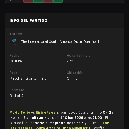
INFO DEL PARTIDO
Torneo
The International South America Open Qualifier 1
Fecha
Hora de inicio
10 June
21:00
Fase
Ubicación
Playoffs - Quarterfinals
Online
Formato
Best of 3
Modo Serio
vs
RisingRage
El partido de Dota 2 terminó
0 - 2
a
favor de
RisingRage
y se jugó el
10 jun 2026
a las
21:00
. El
partido fue una
serie al mejor de Best of 3
y parte del
The
International South America Open Qualifier 1
Playoffs -