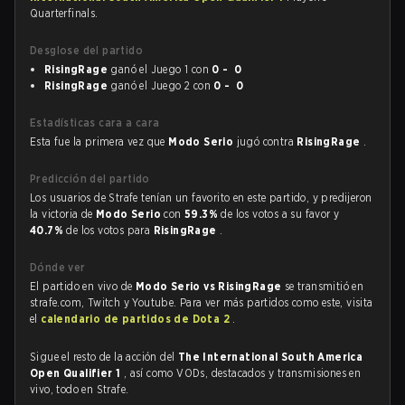
Quarterfinals.
Desglose del partido
RisingRage
ganó el Juego 1 con
0 - 0
RisingRage
ganó el Juego 2 con
0 - 0
Estadísticas cara a cara
Esta fue la primera vez que
Modo Serio
jugó contra
RisingRage
.
Predicción del partido
Los usuarios de Strafe tenían un favorito en este partido, y predijeron
la victoria de
Modo Serio
con
59.3%
de los votos a su favor y
40.7%
de los votos para
RisingRage
.
Dónde ver
El partido en vivo de
Modo Serio vs RisingRage
se transmitió en
strafe.com, Twitch y Youtube. Para ver más partidos como este, visita
el
calendario de partidos de Dota 2
.
Sigue el resto de la acción del
The International South America
Open Qualifier 1
, así como VODs, destacados y transmisiones en
vivo, todo en Strafe.