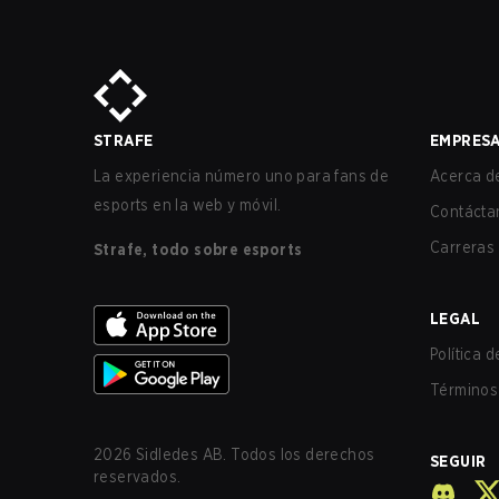
STRAFE
EMPRES
La experiencia número uno para fans de
Acerca de
esports en la web y móvil.
Contácta
Carreras
Strafe, todo sobre esports
LEGAL
Política 
Términos 
2026
Sidledes AB. Todos los derechos
SEGUIR
reservados.