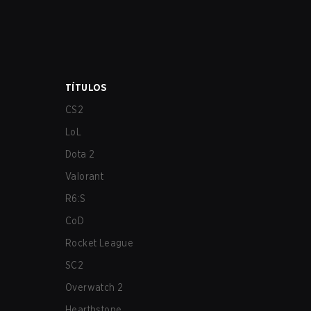
TÍTULOS
CS2
LoL
Dota 2
Valorant
R6:S
CoD
Rocket League
SC2
Overwatch 2
Hearthstone