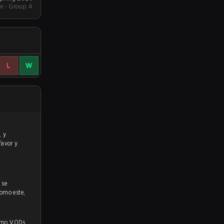
e - Group A
L
W
favor y
S
se
como este,
 VODs,