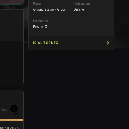
Fase
Ubicación
Group Stage - Group
Online
A
Formato
Best of 3
IR AL TORNEO
orias
pring 2026