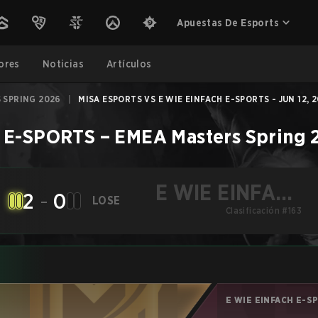
Apuestas De Esports
ores
Noticias
Artículos
 SPRING 2026
|
MISA ESPORTS VS E WIE EINFACH E-SPORTS - JUN 12, 
 E-SPORTS
–
EMEA Masters Spring 
E WIE EINFACH
2
-
0
LOSE
E-SPORTS
Clasificación #163
E WIE EINFACH E-S