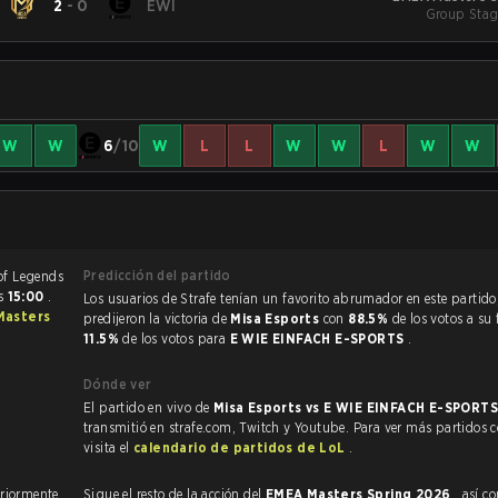
2
-
0
EWI
Group Stag
W
W
6
/10
W
L
L
W
W
L
W
W
Predicción del partido
as
15:00
.
Los usuarios de Strafe tenían un favorito abrumador en este partido, y
Masters
predijeron la victoria de
Misa Esports
con
88.5%
de los votos a su 
11.5%
de los votos para
E WIE EINFACH E-SPORTS
.
Dónde ver
El partido en vivo de
Misa Esports vs E WIE EINFACH E-SPORT
transmitió en strafe.com, Twitch y Youtube. Para ver más partidos 
visita el
calendario de partidos de LoL
.
ían enfrentado anteriormente
Sigue el resto de la acción del
EMEA Masters Spring 2026
, así como