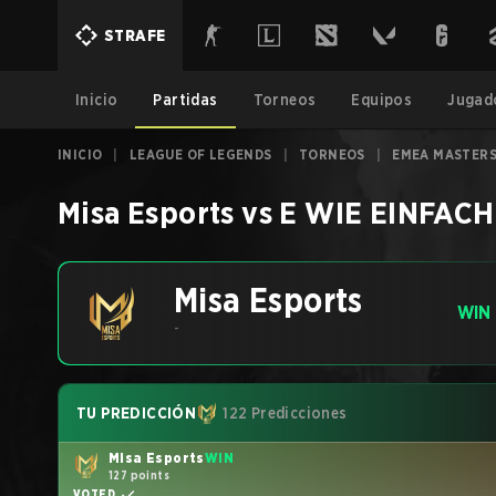
STRAFE
Inicio
Partidas
Torneos
Equipos
Jugad
INICIO
|
LEAGUE OF LEGENDS
|
TORNEOS
|
EMEA MASTERS
Misa Esports
vs
E WIE EINFACH
Misa Esports
WIN
-
TU PREDICCIÓN
122 Predicciones
Misa Esports
WIN
127 points
VOTED