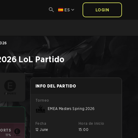
ES
LOGIN
2026
2026
LoL
Partido
INFO DEL PARTIDO
Torneo
EMEA Masters Spring 2026
Fecha
Hora de inicio
12 June
15:00
PORTS
11%