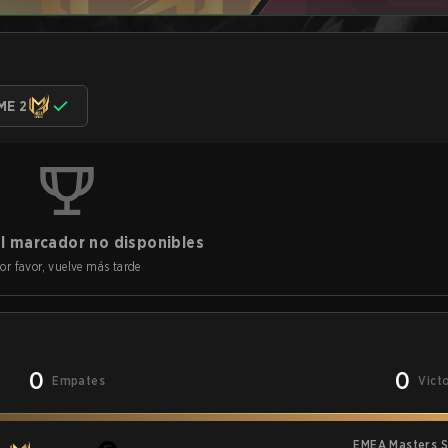
ME 2
l marcador no disponibles
or favor, vuelve más tarde
0
0
Empates
Vict
EMEA Masters S