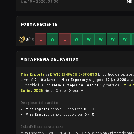
jun. 10 - 2026, 03:00
ME
FORMA RECIENTE
8
/10
L
W
L
W
W
W
W
W
VISTA PREVIA DEL PARTIDO
Misa Esports
vs
E WIE EINFACH E-SPORTS
El partido de League of Legends
terminó
2 - 0
a favor de
Misa Esports
y se jugó el
12 jun 2026
a l
El partido fue una
serie al mejor de Best of 3
y parte del
EMEA 
Spring 2026
Group Stage - Group A.
Desglose del partido
Misa Esports
ganó el Juego 1 con
0 - 0
Misa Esports
ganó el Juego 2 con
0 - 0
Estadísticas cara a cara
Misa Esports y E WIE EINFACH E-SPORTS se hab