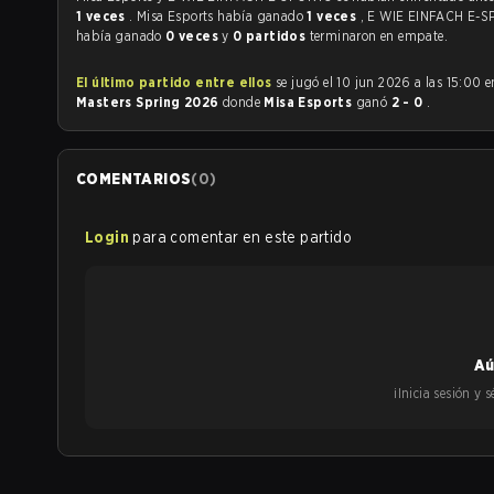
1 veces
. Misa Esports había ganado
1 veces
, E WIE EINFACH E-
había ganado
0 veces
y
0 partidos
terminaron en empate.
El último partido entre ellos
se jugó el 10 jun 2026 a las 15:00 
Masters Spring 2026
donde
Misa Esports
ganó
2 - 0
.
COMENTARIOS
(
0
)
Login
para comentar en este partido
Aú
¡Inicia sesión y