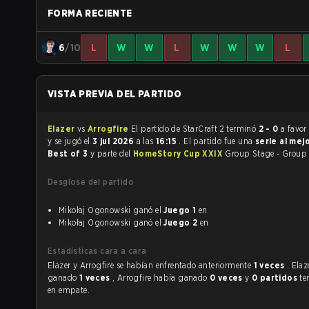
FORMA RECIENTE
6
/10
L
W
W
L
W
W
W
L
VISTA PREVIA DEL PARTIDO
Elazer
vs
Arrogfire
El partido de StarCraft 2 terminó
2 - 0
a favor
y se jugó el
3 jul 2026
a las
16:15
. El partido fue una
serie al mej
Best of 3
y parte del
HomeStory Cup XXIX
Group Stage - Group
Desglose del partido
Mikołaj Ogonowski ganó el
Juego 1
en
Mikołaj Ogonowski ganó el
Juego 2
en
Estadísticas cara a cara
Elazer y Arrogfire se habían enfrentado anteriormente
1 veces
. Ela
ganado
1 veces
, Arrogfire había ganado
0 veces
y
0 partidos
te
en empate.