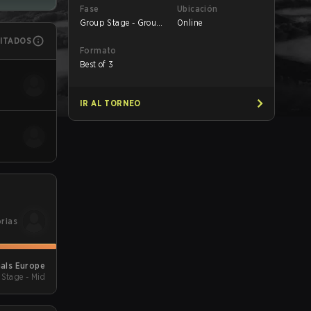
Fase
Ubicación
Group Stage - Group
Online
B
MITADOS
Formato
Best of 3
IR AL TORNEO
orias
als Europe
Stage - Mid