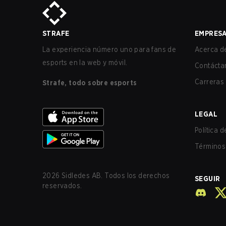
STRAFE
EMPRES
La experiencia número uno para fans de
Acerca de
esports en la web y móvil.
Contácta
Carreras
Strafe, todo sobre esports
LEGAL
Política 
Términos 
2026
Sidledes AB. Todos los derechos
SEGUIR
reservados.