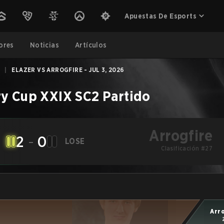
Apuestas De Esports
ores
Noticias
Artículos
|
ELAZER VS ARROGFIRE - JUL 3, 2026
y Cup XXIX
SC2
Partido
Arrogfire
2
-
0
LOSE
Clasificación #27
Arr