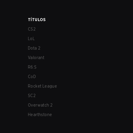
TÍTULOS
CS2
LoL
Dota 2
Valorant
R6:S
CoD
Rocket League
SC2
Overwatch 2
Hearthstone