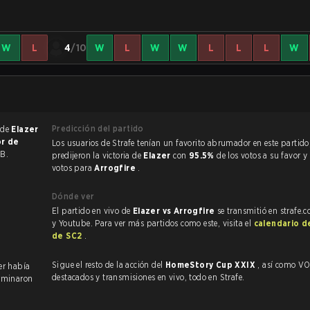
W
L
4
/10
W
L
W
W
L
L
L
W
Predicción del partido
 de
Elazer
or de
Los usuarios de Strafe tenían un favorito abrumador en este partido, y
 B.
predijeron la victoria de
Elazer
con
95.5%
de los votos a su favor y
votos para
Arrogfire
.
Dónde ver
El partido en vivo de
Elazer vs Arrogfire
se transmitió en strafe.
y Youtube. Para ver más partidos como este, visita el
calendario d
de SC2
.
Sigue el resto de la acción del
HomeStory Cup XXIX
, así como VODs,
zer había
destacados y transmisiones en vivo, todo en Strafe.
rminaron