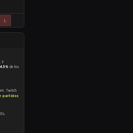
L
4.5%
de los
com, Twitch
e partidos