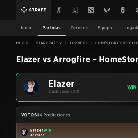
STRAFE
Inicio
Partidas
Torneos
Equipos
Jugad
INICIO
|
STARCRAFT 2
|
TORNEOS
|
HOMESTORY CUP XXIX
Elazer
vs
Arrogfire
–
HomeStor
Elazer
WIN
Clasificación #10
VOTOS
44 Predicciones
Elazer
WIN
42 Votos