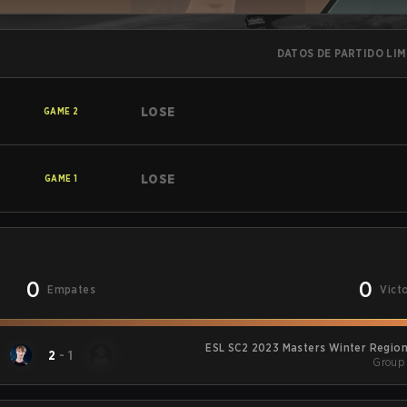
DATOS DE PARTIDO LI
LOSE
GAME
2
LOSE
GAME
1
0
0
Empates
Vict
ESL SC2 2023 Masters Winter Region
2
-
1
Group 