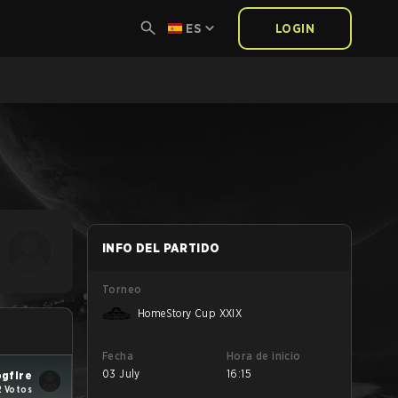
ES
LOGIN
INFO DEL PARTIDO
Torneo
HomeStory Cup XXIX
Fecha
Hora de inicio
03 July
16:15
ogfire
2 Votos