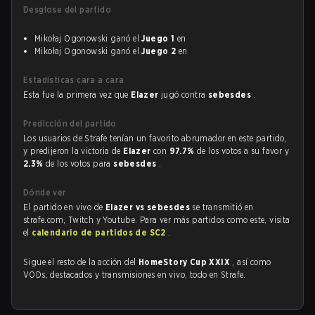
Desglose del partido
Mikołaj Ogonowski ganó el
Juego 1
en
Mikołaj Ogonowski ganó el
Juego 2
en
Estadísticas cara a cara
Esta fue la primera vez que
Elazer
jugó contra
sebesdes
.
Predicción del partido
Los usuarios de Strafe tenían un favorito abrumador en este partido,
y predijeron la victoria de
Elazer
con
97.7%
de los votos a su favor y
2.3%
de los votos para
sebesdes
.
Dónde ver
El partido en vivo de
Elazer vs sebesdes
se transmitió en
strafe.com, Twitch y Youtube. Para ver más partidos como este, visita
el
calendario de partidos de SC2
.
Sigue el resto de la acción del
HomeStory Cup XXIX
, así como
VODs, destacados y transmisiones en vivo, todo en Strafe.