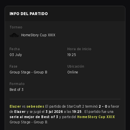
INFO DEL PARTIDO
Torneo
HomeStory Cup XXIX
Fecha
Hora de inicio
03 July
19:25
Fase
Ubicación
Group Stage - Group B
Online
Formato
Best of 3
Elazer
vs
sebesdes
El partido de StarCraft 2 terminó
2 - 0
a favor
de
Elazer
y se jugó el
3 jul 2026
a las
19:25
. El partido fue una
serie al mejor de Best of 3
y parte del
HomeStory Cup XXIX
Group Stage - Group B.