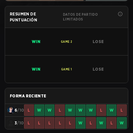
RESUMEN DE
DATOS DE PARTIDO
LIMITADOS
PUNTUACIÓN
WIN
LOSE
GAME
2
WIN
LOSE
GAME
1
FORMA RECIENTE
6
/10
L
W
W
L
W
W
W
L
W
L
3
/10
L
L
L
L
L
W
L
W
L
W