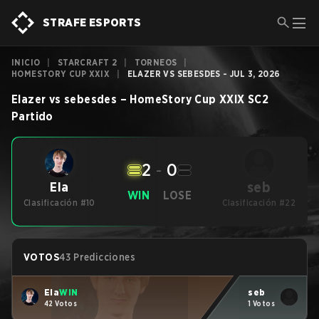
STRAFE ESPORTS
INICIO
|
STARCRAFT 2
|
TORNEOS
|
HOMESTORY CUP XXIX
|
ELAZER VS SEBESDES - JUL 3, 2026
Elazer
vs
sebesdes
–
HomeStory Cup XXIX
SC2
Partido
2
-
0
seb
Ela
WIN
LOSE
Clasificación #10
Clasificación #22
VOTOS
43 Predicciones
Ela
WIN
seb
42 Votos
1 Votos