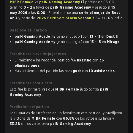
MIBR Female
vs
paiN Gaming Academy
El partido de CS:GO
terminó
0 - 2
a favor de
paiN Gaming Academy
y se jugó el
15
may 2026
a las
0:00
. El partido fue una
serie al mejor de Best
of 3
y parte del
2026 BetBoom Storm Season 3
Swiss - Round 2.
Desglose del partido
paiN Gaming Academy
ganó el Juego 1 con
13 - 3
en
Dust II
paiN Gaming Academy
ganó el Juego 2 con
13 - 5
en
Mirage
Estadísticas clave de jugadores
El máximo eliminador del partido fue
Rkzinho
con
36
eliminaciones
.
Más asistencias del partido las hizo
gust
con
10 asistencias
.
Estadísticas cara a cara
Esta fue la primera vez que
MIBR Female
jugó contra
paiN
Gaming Academy
.
Predicción del partido
Los usuarios de Strafe tenían un favorito en este partido, y predijeron
la victoria de
MIBR Female
con
66.8%
de los votos a su favor y
33.2%
de los votos para
paiN Gaming Academy
.