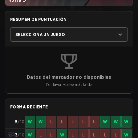
VOTED
RESUMEN DE PUNTUACIÓN
SELECCIONA UN JUEGO
Datos del marcador no disponibles
Por favor, vuelve más tarde
FORMA RECIENTE
5
/10
W
W
L
L
L
L
L
W
W
W
3
/10
W
L
L
W
L
L
L
L
L
W