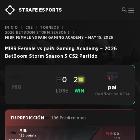
STRAFE ESPORTS
INICIO
|
CS2
|
TORNEOS
|
2026 BETBOOM STORM SEASON 3
|
MIBR FEMALE VS PAIN GAMING ACADEMY - MAY 15, 2026
MIBR Female
vs
paiN Gaming Academy
–
2026
BetBoom Storm Season 3
CS2
Partido
0
-
2
pai
MIB
LOSE
WIN
-
Clasificación #204
TU PREDICCIÓN
196 Predicciones
MIB
WIN
pai
125 points
33%