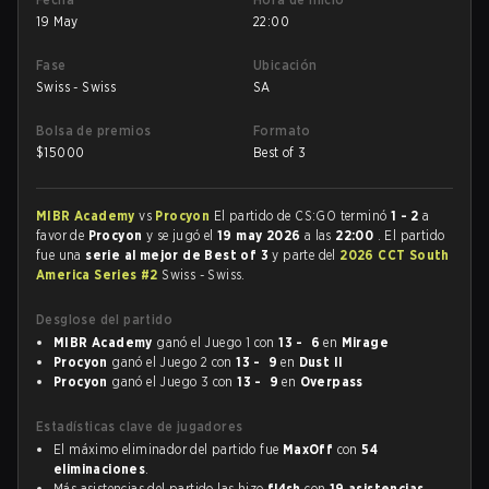
19 May
22:00
Fase
Ubicación
Swiss - Swiss
SA
Bolsa de premios
Formato
$
15000
Best of 3
MIBR Academy
vs
Procyon
El partido de CS:GO terminó
1 - 2
a
favor de
Procyon
y se jugó el
19 may 2026
a las
22:00
. El partido
fue una
serie al mejor de Best of 3
y parte del
2026 CCT South
America Series #2
Swiss - Swiss.
Desglose del partido
MIBR Academy
ganó el Juego 1 con
13 - 6
en
Mirage
Procyon
ganó el Juego 2 con
13 - 9
en
Dust II
Procyon
ganó el Juego 3 con
13 - 9
en
Overpass
Estadísticas clave de jugadores
El máximo eliminador del partido fue
MaxOff
con
54
eliminaciones
.
Más asistencias del partido las hizo
fl4sh
con
19 asistencias
.