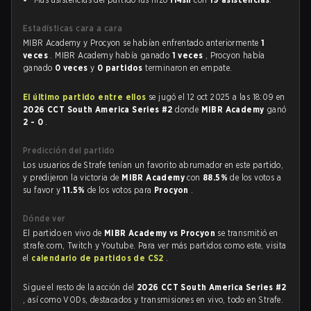
Estadísticas cara a cara
MIBR Academy y Procyon se habían enfrentado anteriormente
1
veces
. MIBR Academy había ganado
1 veces
, Procyon había
ganado
0 veces
y
0 partidos
terminaron en empate.
El último partido entre ellos
se jugó el 12 oct 2025 a las 18:09 en
2026 CCT South America Series #2
donde
MIBR Academy
ganó
2 - 0
.
Predicción del partido
Los usuarios de Strafe tenían un favorito abrumador en este partido,
y predijeron la victoria de
MIBR Academy
con
88.5%
de los votos a
su favor y
11.5%
de los votos para
Procyon
.
Dónde ver
El partido en vivo de
MIBR Academy vs Procyon
se transmitió en
strafe.com, Twitch y Youtube. Para ver más partidos como este, visita
el
calendario de partidos de CS2
.
Sigue el resto de la acción del
2026 CCT South America Series #2
, así como VODs, destacados y transmisiones en vivo, todo en Strafe.