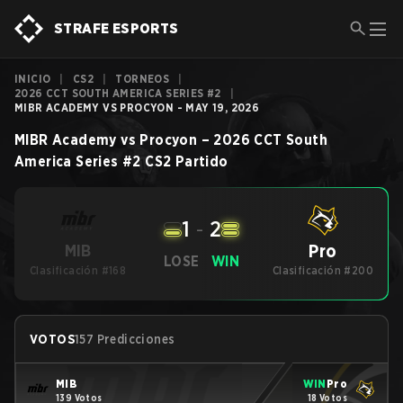
STRAFE ESPORTS
INICIO
|
CS2
|
TORNEOS
|
2026 CCT SOUTH AMERICA SERIES #2
|
MIBR ACADEMY VS PROCYON - MAY 19, 2026
MIBR Academy
vs
Procyon
–
2026 CCT South
America Series #2
CS2
Partido
1
-
2
Pro
MIB
LOSE
WIN
Clasificación #168
Clasificación #200
VOTOS
157 Predicciones
MIB
WIN
Pro
139 Votos
18 Votos