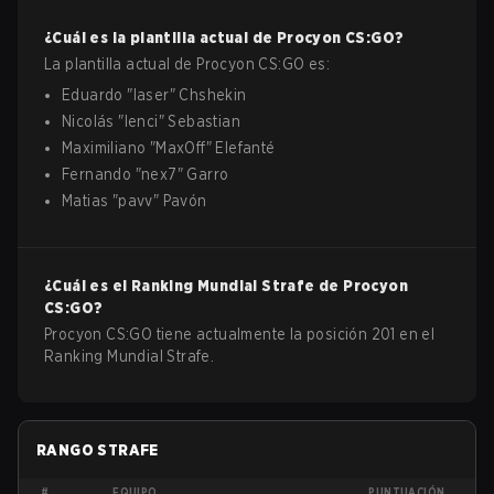
¿Cuál es la plantilla actual de
Procyon
CS:GO
?
La plantilla actual de
Procyon
CS:GO
es:
Eduardo
"
laser
"
Chshekin
Nicolás
"
lenci
"
Sebastian
Maximiliano
"
MaxOff
"
Elefanté
Fernando
"
nex7
"
Garro
Matias
"
pavv
"
Pavón
¿Cuál es el Ranking Mundial Strafe de
Procyon
CS:GO
?
Procyon CS:GO tiene actualmente la posición 201 en el
Ranking Mundial Strafe.
RANGO STRAFE
#
EQUIPO
PUNTUACIÓN