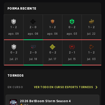
FORMA RECIENTE
1
-
2
2
-
0
1
-
2
0
-
2
1
-
2
ago. 09
ago. 08
ago. 06
ago. 03
jul. 22
0
-
2
2
-
0
0
-
2
2
-
1
1
-
2
jul. 21
jul. 18
jul. 17
jul. 15
jul. 03
TORNEOS
EN CURSO
VER TODO EN CURSO ESPORTS TORNEOS
2026 BetBoom Storm Season 4