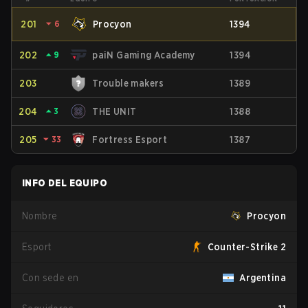
201
⏷
6
Procyon
1394
202
⏶
9
paiN Gaming Academy
1394
203
Trouble makers
1389
204
⏶
3
THE UNIT
1388
205
⏷
33
Fortress Esport
1387
INFO DEL EQUIPO
Nombre
Procyon
Esport
Counter-Strike 2
Con sede en
Argentina