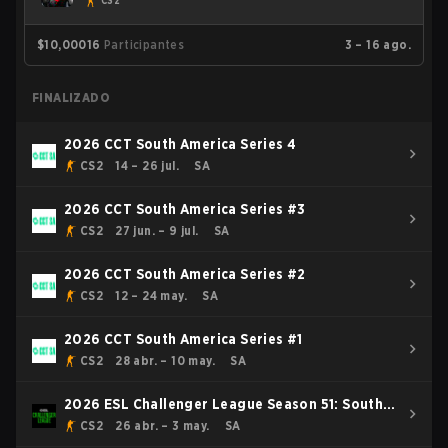
CS2
$10,000
16
Participantes
3 – 16 ago.
FINALIZADO
2026 CCT South America Series 4
CS2
14 – 26 jul.
SA
2026 CCT South America Series #3
CS2
27 jun. – 9 jul.
SA
2026 CCT South America Series #2
CS2
12 – 24 may.
SA
2026 CCT South America Series #1
CS2
28 abr. – 10 may.
SA
2026 ESL Challenger League Season 51: South
America - Cup #4
CS2
26 abr. – 3 may.
SA