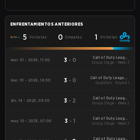
ENFRENTAMIENTOS ANTERIORES
5
0
1
Victorias
Empates
Victorias
Call of Duty League
3
-
0
mar. 01 - 2026, 11:00
2026 Regular Season
Group Stage - Week 3
Stage 2 Qualifiers
Call of Duty League -
3
-
0
mar. 01 - 2026, 10:30
Call of Duty League
Qualifiers - Round 1
Stage 2 Major
Qualifiers
Call of Duty League
3
-
2
dic. 14 - 2025, 09:30
2026 Regular Season
Group Stage - Week 2
Stage 1 Qualifiers
Call of Duty League
3
-
1
may. 10 - 2025, 07:00
2025 Regular Season
Group Stage - Week 2
Stage 4 Qualifiers
Call of Duty League