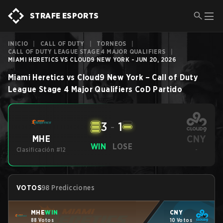
STRAFE ESPORTS
INICIO
|
CALL OF DUTY
|
TORNEOS
|
CALL OF DUTY LEAGUE STAGE 4 MAJOR QUALIFIERS
|
MIAMI HERETICS VS CLOUD9 NEW YORK - JUN 20, 2026
Miami Heretics
vs
Cloud9 New York
–
Call of Duty
League Stage 4 Major Qualifiers
CoD
Partido
3
-
1
CNY
MHE
WIN
LOSE
Clasificación #12
-
VOTOS
98 Predicciones
MHE
WIN
CNY
88 Votos
10 Votos