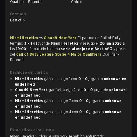
Qualifier - Round 1
Online
Formato
Best of 3
Miami Heretics
vs
Cloud9 New York
El partido de Call of Duty
terminó
3 - 1
a favor de
Miami Heretics
y se jugó el
20 jun 2026
a
las
19:00
. El partido fue una
serie al mejor de Best of 3
y parte
del
Call of Duty League Stage 4 Major Qualifiers
Qualifier -
Round 1.
Desglose del partido
Miami Heretics
ganó el Juego 1 con
0 - 0
jugando
unknown en
undefined
Cloud9 New York
ganó el Juego 2 con
0 - 0
jugando
unknown
en undefined
Miami Heretics
ganó el Juego 3 con
0 - 0
jugando
unknown
en undefined
Miami Heretics
ganó el Juego 4 con
0 - 0
jugando
unknown
en undefined
Estadísticas cara a cara
Miami Heretics y Cloud9 New York se habían enfrentado