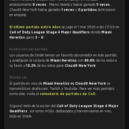
anteriormente
6 veces
. Miami Heretics había ganado
5 veces
,
Cloud9 New York había ganado
1 veces
y
0 partidos
terminaron
en empate.
El último partido entre ellos
se jugó el 1 mar 2026 a las 23:00 en
Call of Duty League Stage 4 Major Qualifiers
donde
Miami
Heretics
ganó
3 - 0
.
Predicción del partido
Los usuarios de Strafe tenían un favorito abrumador en este partido,
y predijeron la victoria de
Miami Heretics
con
89.8%
de los votos a
su favor y
10.2%
de los votos para
Cloud9 New York
.
Dónde ver
El partido en vivo de
Miami Heretics vs Cloud9 New York
se
transmitió en strafe.com, Twitch y Youtube. Para ver más partidos
como este, visita el
calendario de partidos de CoD
.
Sigue el resto de la acción del
Call of Duty League Stage 4 Major
Qualifiers
, así como VODs, destacados y transmisiones en vivo,
todo en Strafe.