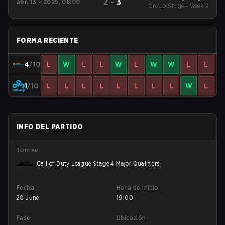
2
-
3
abr. 13 - 2025, 08:00
2025 Regular Season
Group Stage - Week 2
Stage 3 Qualifiers
FORMA RECIENTE
4
/10
L
W
L
L
W
L
W
W
L
L
1
/10
L
L
L
L
L
L
L
L
W
L
INFO DEL PARTIDO
Torneo
Call of Duty League Stage 4 Major Qualifiers
Fecha
Hora de inicio
20 June
19:00
Fase
Ubicación