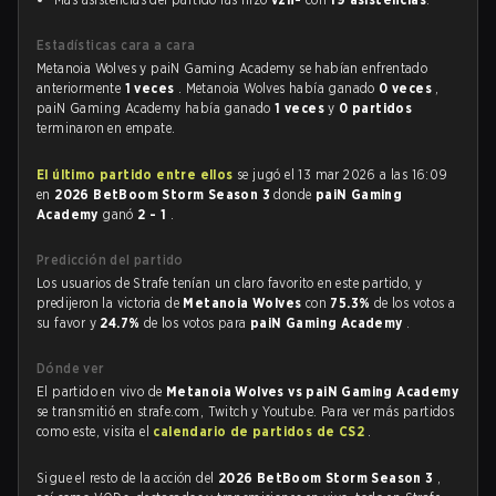
Estadísticas cara a cara
Metanoia Wolves y paiN Gaming Academy se habían enfrentado
anteriormente
1 veces
. Metanoia Wolves había ganado
0 veces
,
paiN Gaming Academy había ganado
1 veces
y
0 partidos
terminaron en empate.
El último partido entre ellos
se jugó el 13 mar 2026 a las 16:09
en
2026 BetBoom Storm Season 3
donde
paiN Gaming
Academy
ganó
2 - 1
.
Predicción del partido
Los usuarios de Strafe tenían un claro favorito en este partido, y
predijeron la victoria de
Metanoia Wolves
con
75.3%
de los votos a
su favor y
24.7%
de los votos para
paiN Gaming Academy
.
Dónde ver
El partido en vivo de
Metanoia Wolves vs paiN Gaming Academy
se transmitió en strafe.com, Twitch y Youtube. Para ver más partidos
como este, visita el
calendario de partidos de CS2
.
Sigue el resto de la acción del
2026 BetBoom Storm Season 3
,