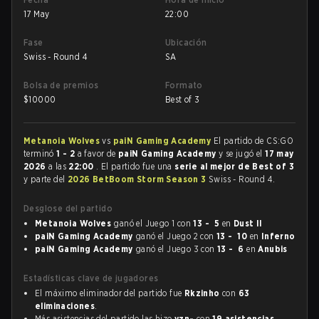
17 May
22:00
Fase
Ubicación
Swiss - Round 4
SA
Bolsa de premios
Formato
$
10000
Best of 3
Metanoia Wolves
vs
paiN Gaming Academy
El partido de CS:GO
terminó
1 - 2
a favor de
paiN Gaming Academy
y se jugó el
17 may
2026
a las
22:00
. El partido fue una
serie al mejor de Best of 3
y parte del
2026 BetBoom Storm Season 3
Swiss - Round 4.
Desglose del partido
Metanoia Wolves
ganó el Juego 1 con
13 - 5
en
Dust II
paiN Gaming Academy
ganó el Juego 2 con
13 - 10
en
Inferno
paiN Gaming Academy
ganó el Juego 3 con
13 - 6
en
Anubis
Estadísticas clave de jugadores
El máximo eliminador del partido fue
Rkzinho
con
63
eliminaciones
.
Más asistencias del partido las hizo
vzn-
con
19 asistencias
.