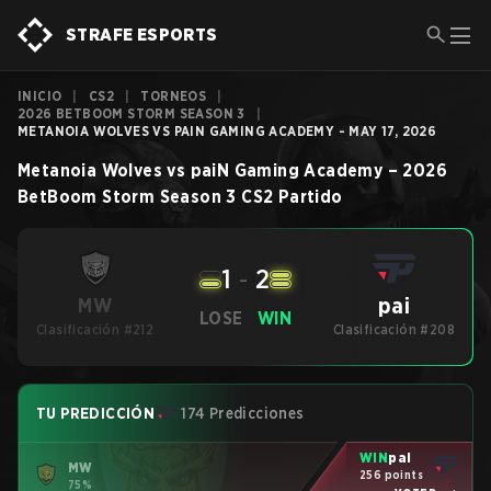
STRAFE ESPORTS
INICIO
|
CS2
|
TORNEOS
|
2026 BETBOOM STORM SEASON 3
|
METANOIA WOLVES VS PAIN GAMING ACADEMY - MAY 17, 2026
Metanoia Wolves
vs
paiN Gaming Academy
–
2026
BetBoom Storm Season 3
CS2
Partido
1
-
2
pai
MW
LOSE
WIN
Clasificación #212
Clasificación #208
TU PREDICCIÓN
174 Predicciones
WIN
pai
MW
256 points
75%