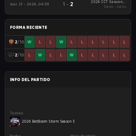
2026 CCT Season 3
1
-
2
mar. 13 - 2026, 04:09
South American
Swiss - Swiss
Series #10
FORMA RECIENTE
2
/10
W
L
L
W
L
L
L
L
L
L
2
/10
L
W
L
L
W
L
L
L
L
L
INFO DEL PARTIDO
Torneo
2026 BetBoom Storm Season 3
Fecha
Hora de inicio