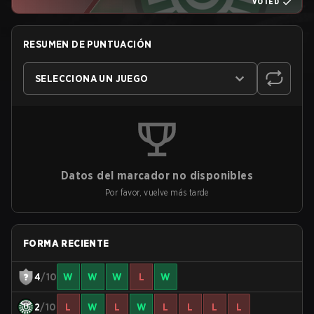
VOTED
RESUMEN DE PUNTUACIÓN
SELECCIONA UN JUEGO
Datos del marcador no disponibles
Por favor, vuelve más tarde
FORMA RECIENTE
4
/10
W
W
W
L
W
2
/10
L
W
L
W
L
L
L
L