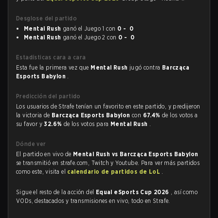
Desglose del partido
Mental Rush
ganó el Juego 1 con
0 - 0
Mental Rush
ganó el Juego 2 con
0 - 0
Estadísticas cara a cara
Esta fue la primera vez que
Mental Rush
jugó contra
Barcząca
Esports Babylon
.
Predicción del partido
Los usuarios de Strafe tenían un favorito en este partido, y predijeron
la victoria de
Barcząca Esports Babylon
con
67.4%
de los votos a
su favor y
32.6%
de los votos para
Mental Rush
.
Dónde ver
El partido en vivo de
Mental Rush vs Barcząca Esports Babylon
se transmitió en strafe.com, Twitch y Youtube. Para ver más partidos
como este, visita el
calendario de partidos de LoL
.
Sigue el resto de la acción del
Equal eSports Cup 2026
, así como
VODs, destacados y transmisiones en vivo, todo en Strafe.