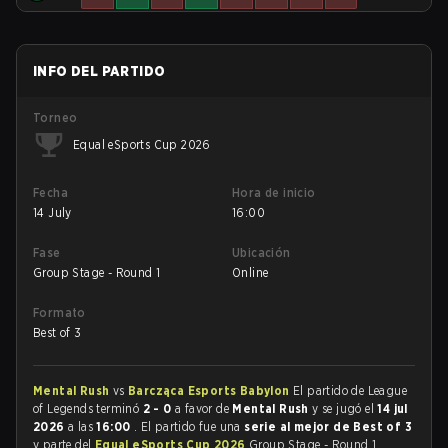
INFO DEL PARTIDO
Torneo
Equal eSports Cup 2026
Fecha
Hora de inicio
14 July
16:00
Fase
Ubicación
Group Stage - Round 1
Online
Formato
Best of 3
Mental Rush
vs
Barcząca Esports Babylon
El partido de League
of Legends terminó
2 - 0
a favor de
Mental Rush
y se jugó el
14 jul
2026
a las
16:00
. El partido fue una
serie al mejor de Best of 3
y parte del
Equal eSports Cup 2026
Group Stage - Round 1.