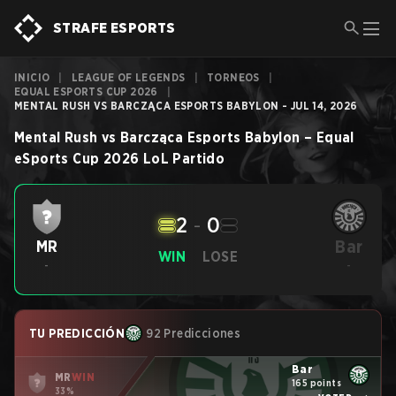
STRAFE ESPORTS
INICIO
|
LEAGUE OF LEGENDS
|
TORNEOS
|
EQUAL ESPORTS CUP 2026
|
MENTAL RUSH VS BARCZĄCA ESPORTS BABYLON - JUL 14, 2026
Mental Rush
vs
Barcząca Esports Babylon
–
Equal
eSports Cup 2026
LoL
Partido
2
-
0
Bar
MR
WIN
LOSE
-
-
TU PREDICCIÓN
92 Predicciones
Bar
MR
WIN
165 points
33%