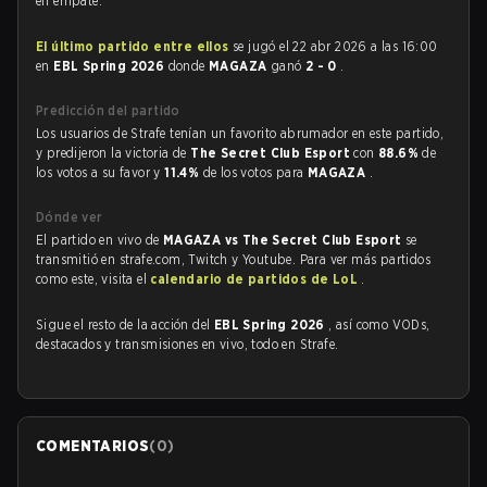
en empate.
El último partido entre ellos
se jugó el 22 abr 2026 a las 16:00
en
EBL Spring 2026
donde
MAGAZA
ganó
2 - 0
.
Predicción del partido
Los usuarios de Strafe tenían un favorito abrumador en este partido,
y predijeron la victoria de
The Secret Club Esport
con
88.6%
de
los votos a su favor y
11.4%
de los votos para
MAGAZA
.
Dónde ver
El partido en vivo de
MAGAZA vs The Secret Club Esport
se
transmitió en strafe.com, Twitch y Youtube. Para ver más partidos
como este, visita el
calendario de partidos de LoL
.
Sigue el resto de la acción del
EBL Spring 2026
, así como VODs,
destacados y transmisiones en vivo, todo en Strafe.
COMENTARIOS
(
0
)