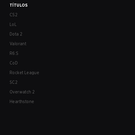
TÍTULOS
CS2
LoL
Dota 2
Valorant
R6:S
CoD
Rocket League
SC2
Overwatch 2
Hearthstone