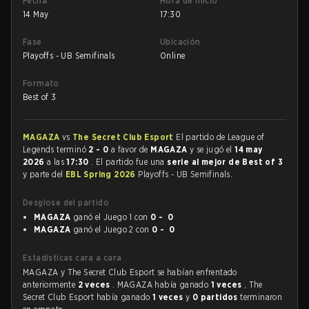
Fecha
Hora de inicio
14 May
17:30
Fase
Ubicación
Playoffs - UB Semifinals
Online
Formato
Best of 3
MAGAZA
vs
The Secret Club Esport
El partido de League of
Legends terminó
2 - 0
a favor de
MAGAZA
y se jugó el
14 may
2026
a las
17:30
. El partido fue una
serie al mejor de Best of 3
y parte del
EBL Spring 2026
Playoffs - UB Semifinals.
Desglose del partido
MAGAZA
ganó el Juego 1 con
0 - 0
MAGAZA
ganó el Juego 2 con
0 - 0
Estadísticas cara a cara
MAGAZA y The Secret Club Esport se habían enfrentado
anteriormente
2 veces
. MAGAZA había ganado
1 veces
, The
Secret Club Esport había ganado
1 veces
y
0 partidos
terminaron