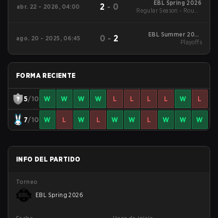
EBL Spring 2026
2
-
0
abr. 22 - 2026, 04:00
Regular Season - Round
1
EBL Summer 2025
0
-
2
ago. 20 - 2025, 06:45
Playoffs
Playoffs
FORMA RECIENTE
5
/10
W
W
W
W
L
L
L
L
W
L
7
/10
W
L
W
L
W
W
L
W
W
W
INFO DEL PARTIDO
Torneo
EBL Spring 2026