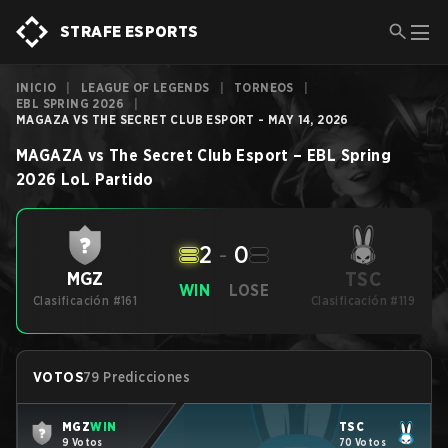
STRAFE ESPORTS
INICIO
|
LEAGUE OF LEGENDS
|
TORNEOS
|
EBL SPRING 2026
|
MAGAZA VS THE SECRET CLUB ESPORT - MAY 14, 2026
MAGAZA
vs
The Secret Club Esport
–
EBL Spring
2026
LoL
Partido
2
-
0
TSC
MGZ
WIN
LOSE
Clasificación #161
Clasificación #119
VOTOS
79 Predicciones
MGZ
WIN
TSC
9 Votos
70 Votos